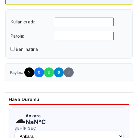
Kullanıcı adı:
Parola:
Beni hatırla
Paylaş:
Hava Durumu
☁
Ankara
NaN°C
ŞEHIR SEÇ