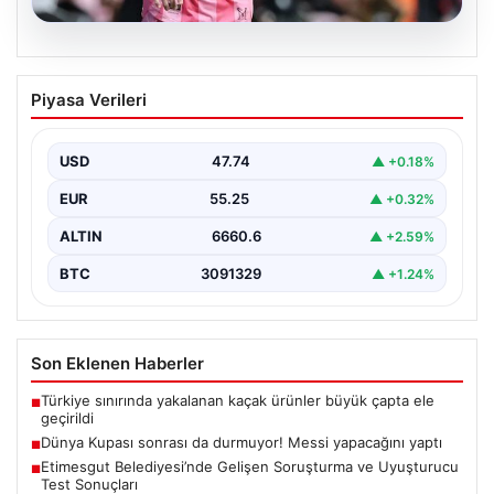
06.08.2026
Dünya Kupası sonrası da durmuyor!
Piyasa Verileri
Messi yapacağını yaptı
USD
47.74
▲ +0.18%
EUR
55.25
▲ +0.32%
ALTIN
6660.6
▲ +2.59%
BTC
3091329
▲ +1.24%
Son Eklenen Haberler
Türkiye sınırında yakalanan kaçak ürünler büyük çapta ele
■
geçirildi
Dünya Kupası sonrası da durmuyor! Messi yapacağını yaptı
■
Etimesgut Belediyesi’nde Gelişen Soruşturma ve Uyuşturucu
■
Test Sonuçları