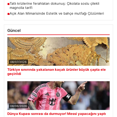
Tatlı krizlerine ferahlatan dokunuş: Çikolata soslu çilekli
■
magnolia tarifi
Açık Alan Mimarisinde Estetik ve bahçe mutfağı Çözümleri
■
Güncel
08/07/2026
Türkiye sınırında yakalanan kaçak ürünler büyük çapta ele
geçirildi
08/06/2026
Dünya Kupası sonrası da durmuyor! Messi yapacağını yaptı