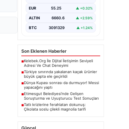
gerçekleştirilen güvenlik
EUR
55.25
▲ +0.32%
kontrollerinde, piyasa değeri
yaklaşık 500 bin euroyu aşan
büyük…
ALTIN
6660.6
▲ +2.59%
BTC
3091329
▲ +1.24%
Son Eklenen Haberler
Kelebek.Org İle Dijital İletişimin Seviyeli
■
Adresi Ve Chat Deneyimi
Türkiye sınırında yakalanan kaçak ürünler
■
büyük çapta ele geçirildi
Dünya Kupası sonrası da durmuyor! Messi
■
yapacağını yaptı
Etimesgut Belediyesi’nde Gelişen
■
Soruşturma ve Uyuşturucu Test Sonuçları
Tatlı krizlerine ferahlatan dokunuş:
■
Çikolata soslu çilekli magnolia tarifi
Güncel