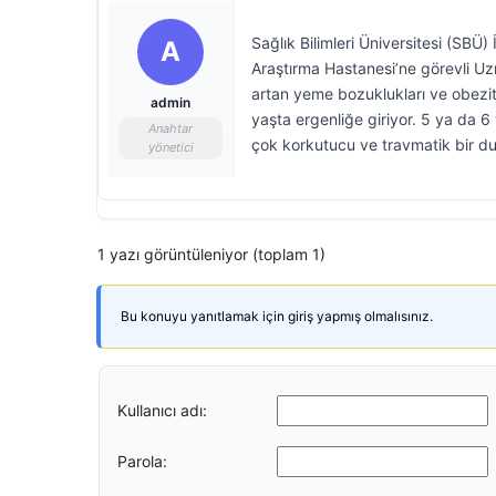
Sağlık Bilimleri Üniversitesi (SBÜ)
A
Araştırma Hastanesi’ne görevli U
artan yeme bozuklukları ve obezit
admin
yaşta ergenliğe giriyor. 5 ya da 6
Anahtar
çok korkutucu ve travmatik bir dur
yönetici
1 yazı görüntüleniyor (toplam 1)
Bu konuyu yanıtlamak için giriş yapmış olmalısınız.
Kullanıcı adı:
Parola: