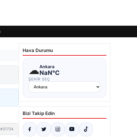
ı
Hava Durumu
☁
Ankara
NaN°C
ŞEHIR SEÇ
Bizi Takip Edin
#21724