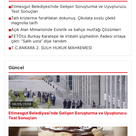
Etimesgut Belediyesi’nde Gelişen Soruşturma ve Uyuşturucu
■
Test Sonuçları
Tatlı krizlerine ferahlatan dokunuş: Çikolata soslu çilekli
■
magnolia tarifi
Açık Alan Mimarisinde Estetik ve bahçe mutfağı Çözümleri
■
FETÖ’cü Burkay Karatepe ile irtibatlı şüphelinin ifadesi ortaya
■
çıktı: “Salih usta” diye tanıdım
T.C.ANKARA 2. SULH HUKUK MAHKEMESİ
■
Güncel
08/05/2026
Etimesgut Belediyesi’nde Gelişen Soruşturma ve Uyuşturucu
Test Sonuçları