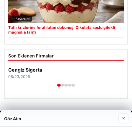
08/05/2026
Tatlı krizlerine ferahlatan dokunuş: Çikolata soslu çilekli
magnolia tarifi
Son Eklenen Firmalar
Cengiz Sigorta
06/23/2026
×
Göz Atın
Web sitemizi nasıl kullandığınızı daha iyi anlayabilmek,
© 2026 Haber Hızlı | En Hızlı Haber Bülteni
deneyiminizi kişiselleştirmek ve geliştirmek amacıyla çerezler
kullanıyoruz.
Çerez Politikamız