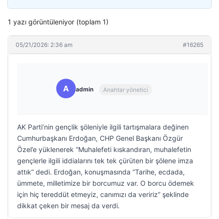
1 yazı görüntüleniyor (toplam 1)
05/21/2026: 2:36 am
#16265
A
admin
Anahtar yönetici
AK Parti’nin gençlik şöleniyle ilgili tartışmalara değinen
Cumhurbaşkanı Erdoğan, CHP Genel Başkanı Özgür
Özel’e yüklenerek “Muhalefeti kıskandıran, muhalefetin
gençlerle ilgili iddialarını tek tek çürüten bir şölene imza
attık” dedi. Erdoğan, konuşmasında “Tarihe, ecdada,
ümmete, milletimize bir borcumuz var. O borcu ödemek
için hiç tereddüt etmeyiz, canımızı da veririz” şeklinde
dikkat çeken bir mesaj da verdi.