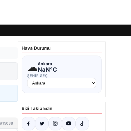
ı
Hava Durumu
☁
Ankara
NaN°C
ŞEHIR SEÇ
Bizi Takip Edin
#15038