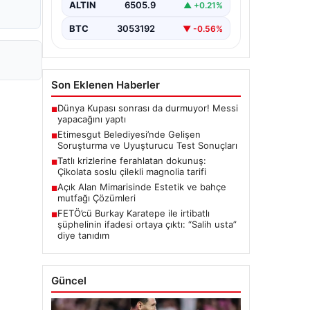
ALTIN
6505.9
▲ +0.21%
seriyor. Soruşturma kapsamında,…
BTC
3053192
▼ -0.56%
Son Eklenen Haberler
Dünya Kupası sonrası da durmuyor! Messi
■
yapacağını yaptı
Etimesgut Belediyesi’nde Gelişen
■
Soruşturma ve Uyuşturucu Test Sonuçları
Tatlı krizlerine ferahlatan dokunuş:
■
Çikolata soslu çilekli magnolia tarifi
Açık Alan Mimarisinde Estetik ve bahçe
■
mutfağı Çözümleri
FETÖ’cü Burkay Karatepe ile irtibatlı
■
şüphelinin ifadesi ortaya çıktı: “Salih usta”
diye tanıdım
Güncel