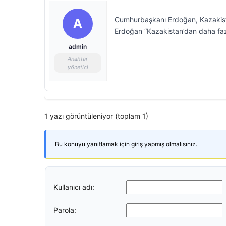
Cumhurbaşkanı Erdoğan, Kazakistan 
A
Erdoğan “Kazakistan’dan daha fazl
admin
Anahtar
yönetici
1 yazı görüntüleniyor (toplam 1)
Bu konuyu yanıtlamak için giriş yapmış olmalısınız.
Kullanıcı adı:
Parola: