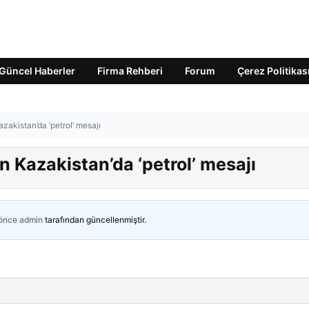
Güncel Haberler
Firma Rehberi
Forum
Çerez Politikas
akistan’da ‘petrol’ mesajı
Kazakistan’da ‘petrol’ mesajı
 önce
admin
tarafından güncellenmiştir.