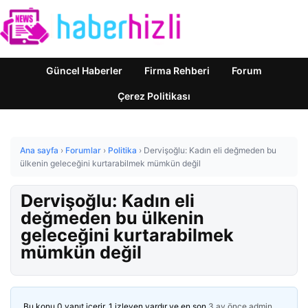
Güncel Haberler
Firma Rehberi
Forum
Çerez Politikası
Ana sayfa
›
Forumlar
›
Politika
›
Dervişoğlu: Kadın eli değmeden bu
ülkenin geleceğini kurtarabilmek mümkün değil
Dervişoğlu: Kadın eli
değmeden bu ülkenin
geleceğini kurtarabilmek
mümkün değil
Bu konu 0 yanıt içerir, 1 izleyen vardır ve en son
3 ay önce
admin