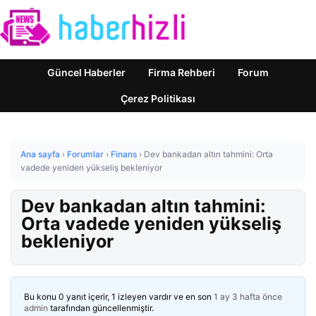
Güncel Haberler
Firma Rehberi
Forum
Çerez Politikası
Ana sayfa
›
Forumlar
›
Finans
›
Dev bankadan altın tahmini: Orta
vadede yeniden yükseliş bekleniyor
Dev bankadan altın tahmini:
Orta vadede yeniden yükseliş
bekleniyor
Bu konu 0 yanıt içerir, 1 izleyen vardır ve en son
1 ay 3 hafta önce
admin
tarafından güncellenmiştir.