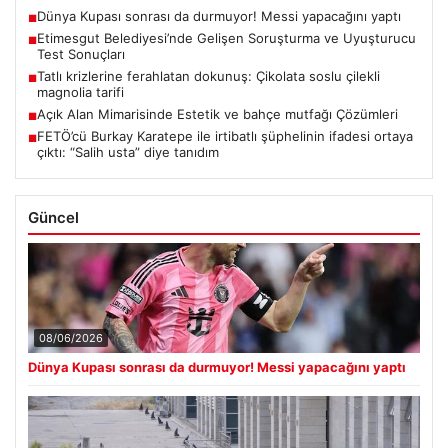
Dünya Kupası sonrası da durmuyor! Messi yapacağını yaptı
■
Etimesgut Belediyesi’nde Gelişen Soruşturma ve Uyuşturucu
■
Test Sonuçları
Tatlı krizlerine ferahlatan dokunuş: Çikolata soslu çilekli
■
magnolia tarifi
Açık Alan Mimarisinde Estetik ve bahçe mutfağı Çözümleri
■
FETÖ’cü Burkay Karatepe ile irtibatlı şüphelinin ifadesi ortaya
■
çıktı: “Salih usta” diye tanıdım
Güncel
08/06/2026
Dünya Kupası sonrası da durmuyor! Messi yapacağını yaptı