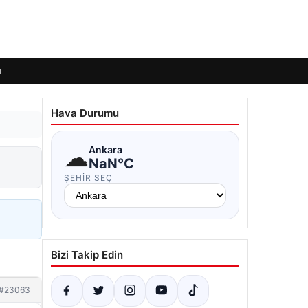
ı
Hava Durumu
☁
Ankara
NaN°C
ŞEHIR SEÇ
Bizi Takip Edin
#23063