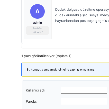
Dudak dolgusu düzeltme operasyon
A
dudaklarındaki şişliği sosyal medya
hayranlarından peş peşe geçmiş ol
admin
Anahtar
yönetici
1 yazı görüntüleniyor (toplam 1)
Bu konuyu yanıtlamak için giriş yapmış olmalısınız.
Kullanıcı adı:
Parola: