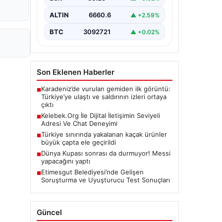
ALTIN
6660.6
▲ +2.59%
BTC
3092721
▲ +0.02%
Son Eklenen Haberler
Karadeniz’de vurulan gemiden ilk görüntü:
■
Türkiye’ye ulaştı ve saldırının izleri ortaya
çıktı
Kelebek.Org İle Dijital İletişimin Seviyeli
■
Adresi Ve Chat Deneyimi
Türkiye sınırında yakalanan kaçak ürünler
■
büyük çapta ele geçirildi
Dünya Kupası sonrası da durmuyor! Messi
■
yapacağını yaptı
Etimesgut Belediyesi’nde Gelişen
■
Soruşturma ve Uyuşturucu Test Sonuçları
Güncel