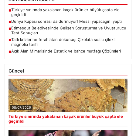
Türkiye sınırında yakalanan kaçak ürünler büyük çapta ele
■
geçirildi
Dünya Kupası sonrası da durmuyor! Messi yapacağını yaptı
■
Etimesgut Belediyesi’nde Gelişen Soruşturma ve Uyuşturucu
■
Test Sonuçları
Tatlı krizlerine ferahlatan dokunuş: Çikolata soslu çilekli
■
magnolia tarifi
Açık Alan Mimarisinde Estetik ve bahçe mutfağı Çözümleri
■
Güncel
08/07/2026
Türkiye sınırında yakalanan kaçak ürünler büyük çapta ele
geçirildi