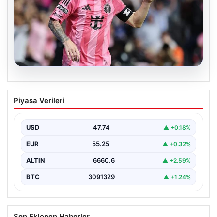
06.08.2026
Dünya Kupası sonrası da durmuyor!
Piyasa Verileri
Messi yapacağını yaptı
USD
47.74
▲ +0.18%
EUR
55.25
▲ +0.32%
ALTIN
6660.6
▲ +2.59%
BTC
3091329
▲ +1.24%
Son Eklenen Haberler