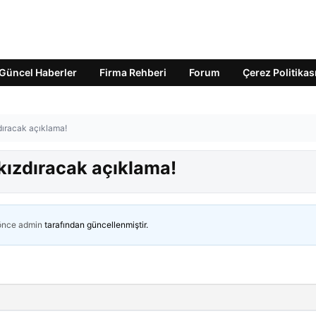
Güncel Haberler
Firma Rehberi
Forum
Çerez Politikas
dıracak açıklama!
kızdıracak açıklama!
 önce
admin
tarafından güncellenmiştir.