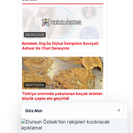
08/08/2026
Kelebek.Org İle Dijital İletişimin Seviyeli
Adresi Ve Chat Deneyimi
08/07/2026
Türkiye sınırında yakalanan kaçak ürünler
büyük çapta ele geçirildi
×
Göz Atın
Son Eklenen Firmalar