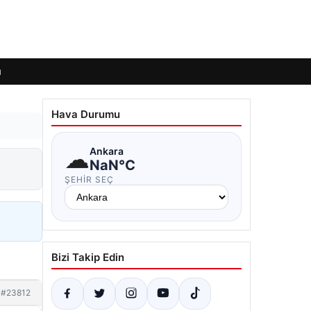
ı
Hava Durumu
☁
Ankara
NaN°C
ŞEHIR SEÇ
Bizi Takip Edin
#23812