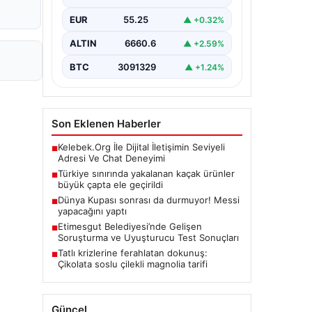
gerçekleştirilen güvenlik
EUR
55.25
▲ +0.32%
kontrollerinde, piyasa değeri
yaklaşık 500 bin euroyu aşan
büyük…
ALTIN
6660.6
▲ +2.59%
BTC
3091329
▲ +1.24%
Son Eklenen Haberler
Kelebek.Org İle Dijital İletişimin Seviyeli
■
Adresi Ve Chat Deneyimi
Türkiye sınırında yakalanan kaçak ürünler
■
büyük çapta ele geçirildi
Dünya Kupası sonrası da durmuyor! Messi
■
yapacağını yaptı
Etimesgut Belediyesi’nde Gelişen
■
Soruşturma ve Uyuşturucu Test Sonuçları
Tatlı krizlerine ferahlatan dokunuş:
■
Çikolata soslu çilekli magnolia tarifi
Güncel