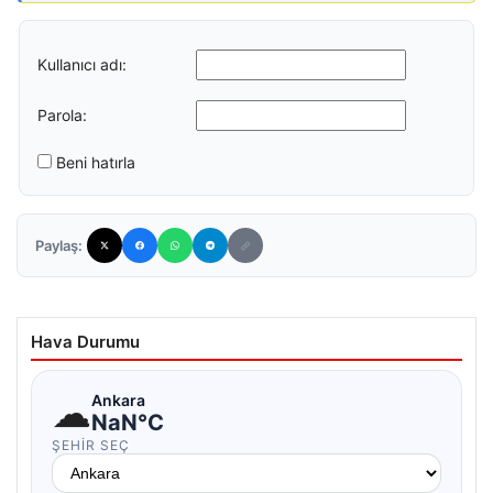
Kullanıcı adı:
Parola:
Beni hatırla
Paylaş:
Hava Durumu
☁
Ankara
NaN°C
ŞEHIR SEÇ