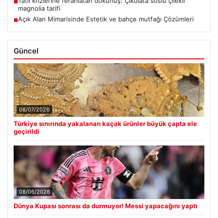
Tatlı krizlerine ferahlatan dokunuş: Çikolata soslu çilekli
■
magnolia tarifi
Açık Alan Mimarisinde Estetik ve bahçe mutfağı Çözümleri
■
Güncel
08/07/2026
Türkiye sınırında yakalanan kaçak ürünler büyük çapta ele
geçirildi
08/06/2026
Dünya Kupası sonrası da durmuyor! Messi yapacağını yaptı