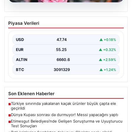
06.08.2026
Dünya Kupası sonrası da durmuyor!
Piyasa Verileri
Messi yapacağını yaptı
USD
47.74
▲ +0.18%
EUR
55.25
▲ +0.32%
ALTIN
6660.6
▲ +2.59%
BTC
3091329
▲ +1.24%
Son Eklenen Haberler
Türkiye sınırında yakalanan kaçak ürünler büyük çapta ele
■
geçirildi
Dünya Kupası sonrası da durmuyor! Messi yapacağını yaptı
■
Etimesgut Belediyesi’nde Gelişen Soruşturma ve Uyuşturucu
■
Test Sonuçları