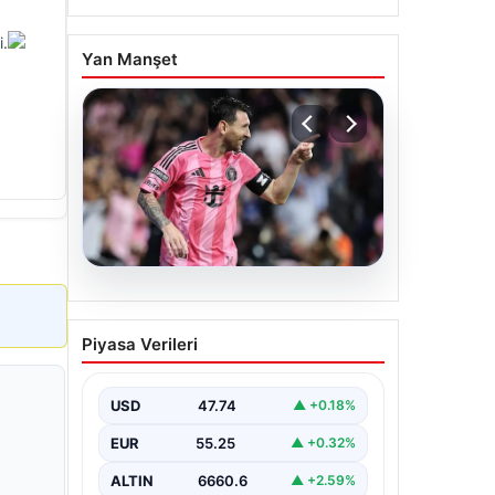
i.
Yan Manşet
06.08.2026
Dünya Kupası sonrası da
Piyasa Verileri
durmuyor! Messi
yapacağını yaptı
USD
47.74
▲ +0.18%
EUR
55.25
▲ +0.32%
ALTIN
6660.6
▲ +2.59%