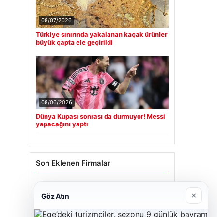
08/07/2026
Türkiye sınırında yakalanan kaçak ürünler
büyük çapta ele geçirildi
08/06/2026
Dünya Kupası sonrası da durmuyor! Messi
yapacağını yaptı
Son Eklenen Firmalar
Cengiz Sigorta
×
Göz Atın
06/23/2026