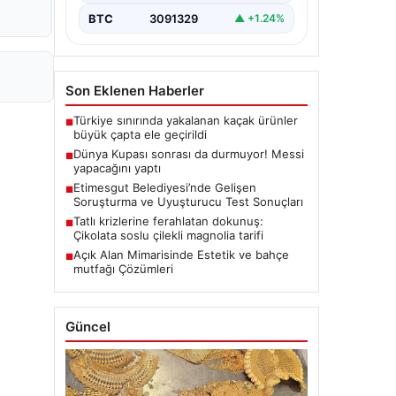
BTC
3091329
▲ +1.24%
Son Eklenen Haberler
Türkiye sınırında yakalanan kaçak ürünler
■
büyük çapta ele geçirildi
Dünya Kupası sonrası da durmuyor! Messi
■
yapacağını yaptı
Etimesgut Belediyesi’nde Gelişen
■
Soruşturma ve Uyuşturucu Test Sonuçları
Tatlı krizlerine ferahlatan dokunuş:
■
Çikolata soslu çilekli magnolia tarifi
Açık Alan Mimarisinde Estetik ve bahçe
■
mutfağı Çözümleri
Güncel