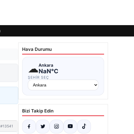
ı
Hava Durumu
☁
Ankara
NaN°C
ŞEHIR SEÇ
Bizi Takip Edin
#13541