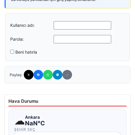
Kullanıcı adı:
Parola:
Beni hatırla
Paylaş:
Hava Durumu
☁
Ankara
NaN°C
ŞEHIR SEÇ