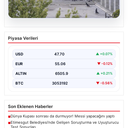
05.08.2026
Etimesgut Belediyesi’nde Gelişen
Piyasa Verileri
Soruşturma ve Uyuşturucu Test
Sonuçları
USD
47.70
▲ +0.07%
Son günlerde yayılan haberler, Etimesgut
Belediyesi’nde yaşanan ciddi gelişmeleri gözler önüne
EUR
55.06
▼ -0.12%
seriyor. Soruşturma kapsamında,…
ALTIN
6505.9
▲ +0.21%
BTC
3053192
▼ -0.56%
Son Eklenen Haberler
Dünya Kupası sonrası da durmuyor! Messi yapacağını yaptı
■
Etimesgut Belediyesi’nde Gelişen Soruşturma ve Uyuşturucu
■
Test Sonuçları