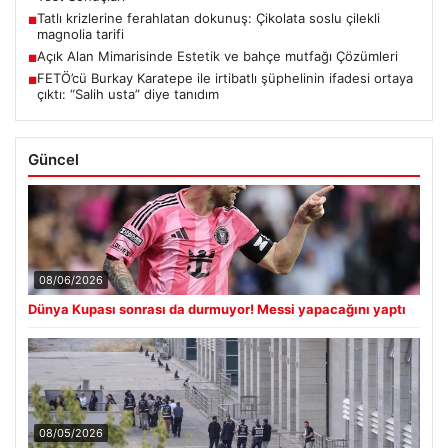
Tatlı krizlerine ferahlatan dokunuş: Çikolata soslu çilekli
■
magnolia tarifi
Açık Alan Mimarisinde Estetik ve bahçe mutfağı Çözümleri
■
FETÖ’cü Burkay Karatepe ile irtibatlı şüphelinin ifadesi ortaya
■
çıktı: “Salih usta” diye tanıdım
Güncel
08/06/2026
Dünya Kupası sonrası da durmuyor! Messi yapacağını yaptı
08/05/2026