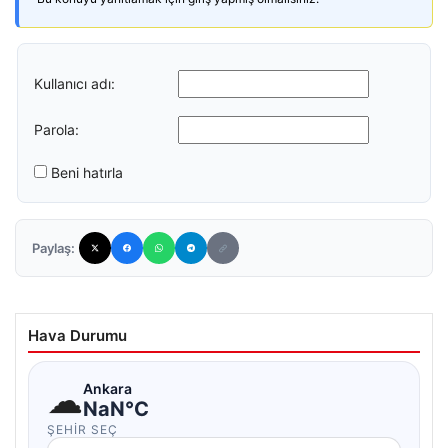
Kullanıcı adı:
Parola:
Beni hatırla
Paylaş:
Hava Durumu
☁
Ankara
NaN°C
ŞEHIR SEÇ