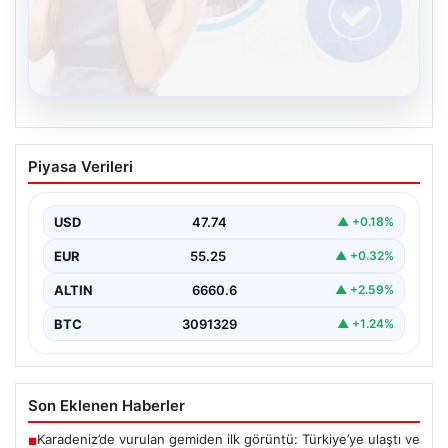
08.08.2026
Kelebek.Org İle Dijital İletişimin Seviyeli
Piyasa Verileri
Adresi Ve Chat Deneyimi
İnternet çağında bireylerin kaliteli bir şekilde irtibat
kurması ciddi bir önem taşımaktadır. Halen birçok…
USD
47.74
▲ +0.18%
EUR
55.25
▲ +0.32%
ALTIN
6660.6
▲ +2.59%
BTC
3091329
▲ +1.24%
Son Eklenen Haberler
Karadeniz’de vurulan gemiden ilk görüntü: Türkiye’ye ulaştı ve
■