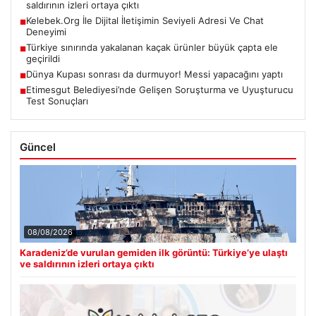
saldırının izleri ortaya çıktı
Kelebek.Org İle Dijital İletişimin Seviyeli Adresi Ve Chat
■
Deneyimi
Türkiye sınırında yakalanan kaçak ürünler büyük çapta ele
■
geçirildi
Dünya Kupası sonrası da durmuyor! Messi yapacağını yaptı
■
Etimesgut Belediyesi’nde Gelişen Soruşturma ve Uyuşturucu
■
Test Sonuçları
Güncel
08/08/2026
Karadeniz’de vurulan gemiden ilk görüntü: Türkiye’ye ulaştı
ve saldırının izleri ortaya çıktı