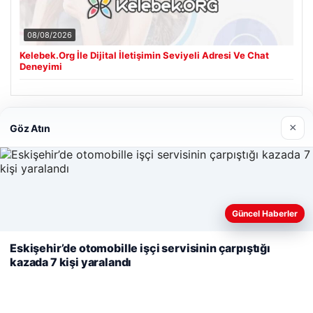
08/08/2026
Kelebek.Org İle Dijital İletişimin Seviyeli Adresi Ve Chat
Deneyimi
Son Eklenen Firmalar
×
Göz Atın
Cengiz Sigorta
06/23/2026
Web sitemizi nasıl kullandığınızı daha iyi anlayabilmek,
Güncel Haberler
deneyiminizi kişiselleştirmek ve geliştirmek amacıyla çerezler
kullanıyoruz.
Çerez Politikamız
Eskişehir’de otomobille işçi servisinin çarpıştığı
kazada 7 kişi yaralandı
Reddet
Kabul Et
© 2026 Haber Hızlı | En Hızlı Haber Bülteni
Tercüme Bürosu
|
Malta Dil Okulu
|
lemagrup.com.tr