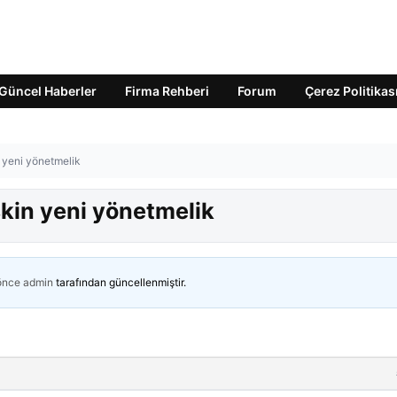
Güncel Haberler
Firma Rehberi
Forum
Çerez Politikas
n yeni yönetmelik
şkin yeni yönetmelik
 önce
admin
tarafından güncellenmiştir.