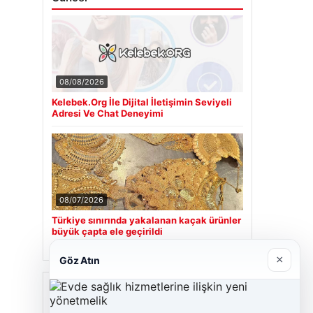
08/08/2026
Kelebek.Org İle Dijital İletişimin Seviyeli
Adresi Ve Chat Deneyimi
08/07/2026
Türkiye sınırında yakalanan kaçak ürünler
büyük çapta ele geçirildi
×
Göz Atın
Son Eklenen Firmalar