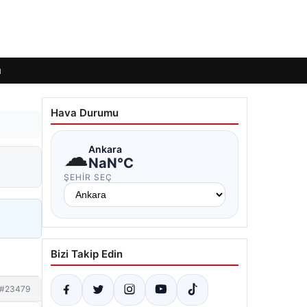
ı
Hava Durumu
☁
Ankara
NaN°C
ŞEHIR SEÇ
Bizi Takip Edin
#23479