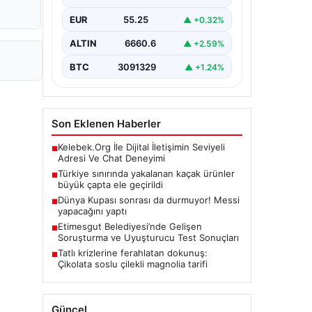
gerçekleştirilen güvenlik
EUR
55.25
▲ +0.32%
kontrollerinde, piyasa değeri
yaklaşık 500 bin euroyu aşan
büyük…
ALTIN
6660.6
▲ +2.59%
BTC
3091329
▲ +1.24%
Son Eklenen Haberler
Kelebek.Org İle Dijital İletişimin Seviyeli
■
Adresi Ve Chat Deneyimi
Türkiye sınırında yakalanan kaçak ürünler
■
büyük çapta ele geçirildi
Dünya Kupası sonrası da durmuyor! Messi
■
yapacağını yaptı
Etimesgut Belediyesi’nde Gelişen
■
Soruşturma ve Uyuşturucu Test Sonuçları
Tatlı krizlerine ferahlatan dokunuş:
■
Çikolata soslu çilekli magnolia tarifi
Güncel