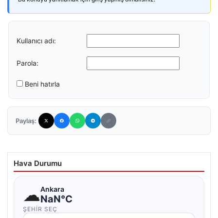
Kullanıcı adı:
Parola:
Beni hatırla
Paylaş:
Hava Durumu
☁
Ankara
NaN°C
ŞEHIR SEÇ