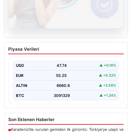
08.08.2026
Kelebek.Org İle Dijital İletişimin Seviyeli
Piyasa Verileri
Adresi Ve Chat Deneyimi
İnternet çağında bireylerin kaliteli bir şekilde irtibat
kurması ciddi bir önem taşımaktadır. Halen birçok…
USD
47.74
▲ +0.18%
EUR
55.25
▲ +0.32%
ALTIN
6660.6
▲ +2.59%
BTC
3091329
▲ +1.24%
Son Eklenen Haberler
Karadeniz’de vurulan gemiden ilk görüntü: Türkiye’ye ulaştı ve
■