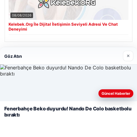
08/08/2026
Kelebek.Org İle Dijital İletişimin Seviyeli Adresi Ve Chat
Deneyimi
Son Eklenen Firmalar
×
Göz Atın
Cengiz Sigorta
06/23/2026
Web sitemizi nasıl kullandığınızı daha iyi anlayabilmek,
Güncel Haberler
deneyiminizi kişiselleştirmek ve geliştirmek amacıyla çerezler
kullanıyoruz.
Çerez Politikamız
Fenerbahçe Beko duyurdu! Nando De Colo basketbolu
bıraktı
Reddet
Kabul Et
© 2026 Haber Hızlı | En Hızlı Haber Bülteni
Tercüme Bürosu
|
Malta Dil Okulu
|
lemagrup.com.tr