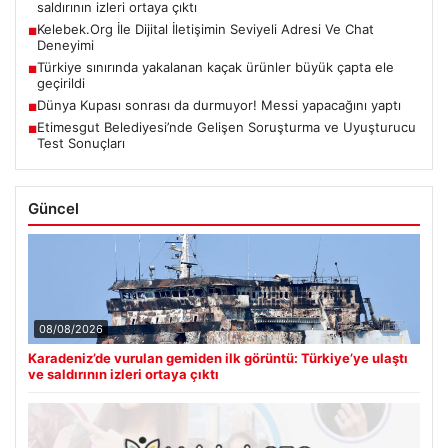
saldırının izleri ortaya çıktı
Kelebek.Org İle Dijital İletişimin Seviyeli Adresi Ve Chat
■
Deneyimi
Türkiye sınırında yakalanan kaçak ürünler büyük çapta ele
■
geçirildi
Dünya Kupası sonrası da durmuyor! Messi yapacağını yaptı
■
Etimesgut Belediyesi’nde Gelişen Soruşturma ve Uyuşturucu
■
Test Sonuçları
Güncel
08/08/2026
Karadeniz’de vurulan gemiden ilk görüntü: Türkiye’ye ulaştı
ve saldırının izleri ortaya çıktı