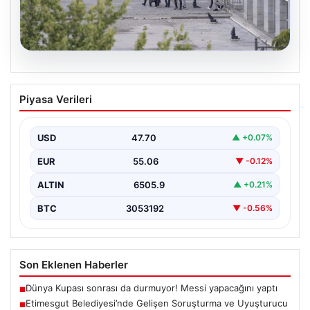
05.08.2026
Etimesgut Belediyesi’nde Gelişen
Piyasa Verileri
Soruşturma ve Uyuşturucu Test
Sonuçları
USD
47.70
▲ +0.07%
Son günlerde yayılan haberler, Etimesgut
Belediyesi’nde yaşanan ciddi gelişmeleri gözler önüne
EUR
55.06
▼ -0.12%
seriyor. Soruşturma kapsamında,…
ALTIN
6505.9
▲ +0.21%
BTC
3053192
▼ -0.56%
Son Eklenen Haberler
Dünya Kupası sonrası da durmuyor! Messi yapacağını yaptı
■
Etimesgut Belediyesi’nde Gelişen Soruşturma ve Uyuşturucu
■