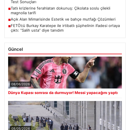
Test Sonuçları
Tatlı krizlerine ferahlatan dokunuş: Çikolata soslu çilekli
■
magnolia tarifi
Açık Alan Mimarisinde Estetik ve bahçe mutfağı Çözümleri
■
FETÖ’cü Burkay Karatepe ile irtibatlı şüphelinin ifadesi ortaya
■
çıktı: “Salih usta” diye tanıdım
Güncel
08/06/2026
Dünya Kupası sonrası da durmuyor! Messi yapacağını yaptı
08/05/2026