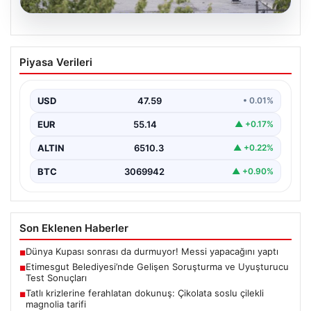
05.08.2026
Etimesgut Belediyesi’nde Gelişen
Piyasa Verileri
Soruşturma ve Uyuşturucu Test
Sonuçları
USD
47.59
• 0.01%
Son günlerde yayılan haberler, Etimesgut
Belediyesi’nde yaşanan ciddi gelişmeleri gözler önüne
EUR
55.14
▲ +0.17%
seriyor. Soruşturma kapsamında,…
ALTIN
6510.3
▲ +0.22%
BTC
3069942
▲ +0.90%
Son Eklenen Haberler
Dünya Kupası sonrası da durmuyor! Messi yapacağını yaptı
■
Etimesgut Belediyesi’nde Gelişen Soruşturma ve Uyuşturucu
■
Test Sonuçları
Tatlı krizlerine ferahlatan dokunuş: Çikolata soslu çilekli
■
magnolia tarifi