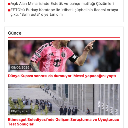
Açık Alan Mimarisinde Estetik ve bahçe mutfağı Çözümleri
■
FETÖ’cü Burkay Karatepe ile irtibatlı şüphelinin ifadesi ortaya
■
çıktı: “Salih usta” diye tanıdım
Güncel
08/06/2026
Dünya Kupası sonrası da durmuyor! Messi yapacağını yaptı
08/05/2026
Etimesgut Belediyesi’nde Gelişen Soruşturma ve Uyuşturucu
Test Sonuçları