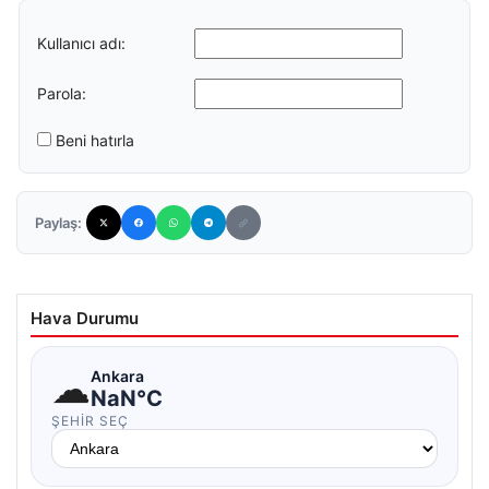
Kullanıcı adı:
Parola:
Beni hatırla
Paylaş:
Hava Durumu
☁
Ankara
NaN°C
ŞEHIR SEÇ