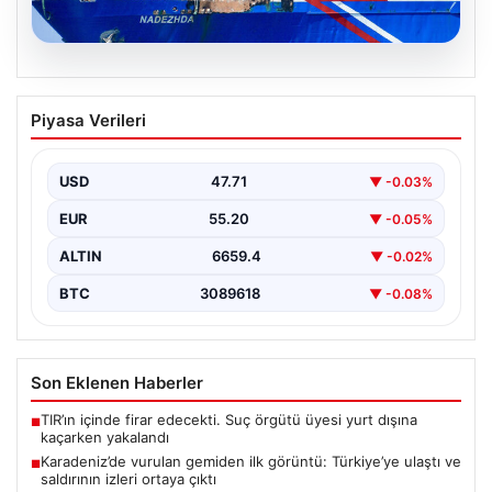
08.08.2026
Karadeniz’de vurulan gemiden ilk
Piyasa Verileri
görüntü: Türkiye’ye ulaştı ve saldırının
izleri ortaya çıktı
USD
47.71
▼ -0.03%
Son dakika gelişmesiyle, Karadeniz'de saldırıya uğrayan
ve büyük hasar gören NADEZHDA isimli Ro-Ro gemisi,
EUR
55.20
▼ -0.05%
…
ALTIN
6659.4
▼ -0.02%
BTC
3089618
▼ -0.08%
Son Eklenen Haberler
TIR’ın içinde firar edecekti. Suç örgütü üyesi yurt dışına
■
kaçarken yakalandı
Karadeniz’de vurulan gemiden ilk görüntü: Türkiye’ye ulaştı ve
■
saldırının izleri ortaya çıktı