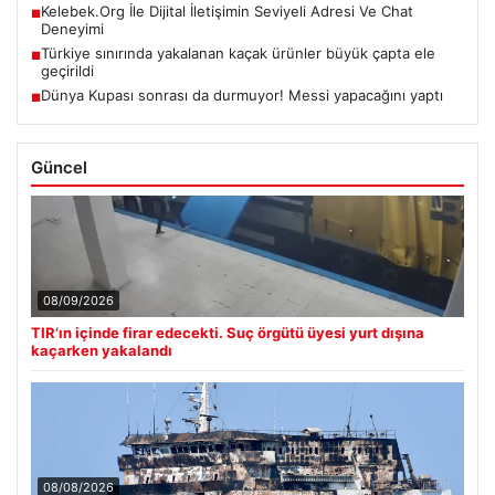
Kelebek.Org İle Dijital İletişimin Seviyeli Adresi Ve Chat
■
Deneyimi
Türkiye sınırında yakalanan kaçak ürünler büyük çapta ele
■
geçirildi
Dünya Kupası sonrası da durmuyor! Messi yapacağını yaptı
■
Güncel
08/09/2026
TIR’ın içinde firar edecekti. Suç örgütü üyesi yurt dışına
kaçarken yakalandı
08/08/2026