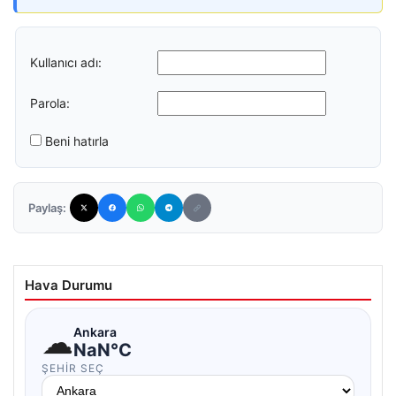
Kullanıcı adı:
Parola:
Beni hatırla
Paylaş:
Hava Durumu
☁
Ankara
NaN°C
ŞEHIR SEÇ