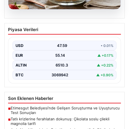
05.08.2026
Tatlı krizlerine ferahlatan dokunuş:
Piyasa Verileri
Çikolata soslu çilekli magnolia tarifi
{ "title": "Tatlı Krizlerine Ferahlatıcı Bir Çözüm: Çikolata
Soslu Çilekli Magnolia Tarifi", "content": "Hayatın…
USD
47.59
• 0.01%
EUR
55.14
▲ +0.17%
ALTIN
6510.3
▲ +0.22%
BTC
3069942
▲ +0.90%
Son Eklenen Haberler
Etimesgut Belediyesi’nde Gelişen Soruşturma ve Uyuşturucu
■
Test Sonuçları
Tatlı krizlerine ferahlatan dokunuş: Çikolata soslu çilekli
■
magnolia tarifi