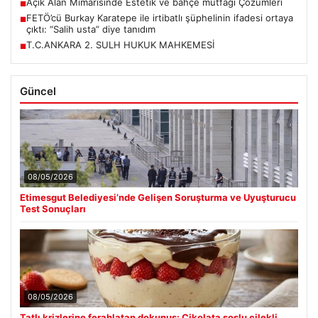
Açık Alan Mimarisinde Estetik ve bahçe mutfağı Çözümleri
■
FETÖ’cü Burkay Karatepe ile irtibatlı şüphelinin ifadesi ortaya
■
çıktı: “Salih usta” diye tanıdım
T.C.ANKARA 2. SULH HUKUK MAHKEMESİ
■
Güncel
08/05/2026
Etimesgut Belediyesi’nde Gelişen Soruşturma ve Uyuşturucu
Test Sonuçları
08/05/2026
Tatlı krizlerine ferahlatan dokunuş: Çikolata soslu çilekli