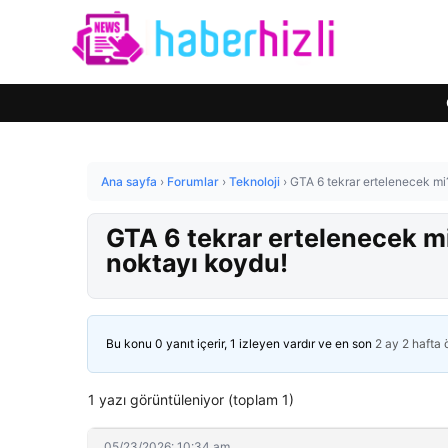
Ana sayfa
›
Forumlar
›
Teknoloji
›
GTA 6 tekrar ertelenecek m
GTA 6 tekrar ertelenecek m
noktayı koydu!
Bu konu 0 yanıt içerir, 1 izleyen vardır ve en son
2 ay 2 hafta
1 yazı görüntüleniyor (toplam 1)
05/23/2026: 10:34 am