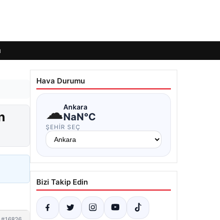
ı
Hava Durumu
☁
Ankara
n
NaN°C
ŞEHIR SEÇ
Bizi Takip Edin
#16826