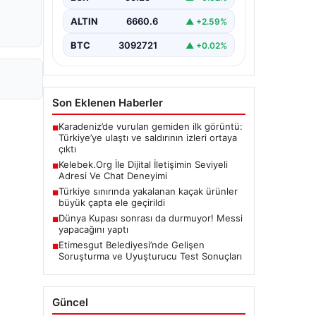
ALTIN
6660.6
▲ +2.59%
BTC
3092721
▲ +0.02%
Son Eklenen Haberler
Karadeniz’de vurulan gemiden ilk görüntü:
■
Türkiye’ye ulaştı ve saldırının izleri ortaya
çıktı
Kelebek.Org İle Dijital İletişimin Seviyeli
■
Adresi Ve Chat Deneyimi
Türkiye sınırında yakalanan kaçak ürünler
■
büyük çapta ele geçirildi
Dünya Kupası sonrası da durmuyor! Messi
■
yapacağını yaptı
Etimesgut Belediyesi’nde Gelişen
■
Soruşturma ve Uyuşturucu Test Sonuçları
Güncel