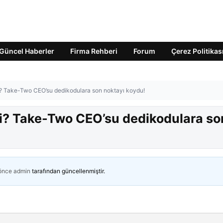
Güncel Haberler
Firma Rehberi
Forum
Çerez Politikas
i? Take-Two CEO’su dedikodulara son noktayı koydu!
i? Take-Two CEO’su dedikodulara so
 önce
admin
tarafından güncellenmiştir.