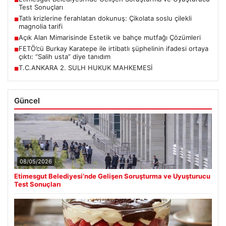
■
Test Sonuçları
Tatlı krizlerine ferahlatan dokunuş: Çikolata soslu çilekli
■
magnolia tarifi
Açık Alan Mimarisinde Estetik ve bahçe mutfağı Çözümleri
■
FETÖ’cü Burkay Karatepe ile irtibatlı şüphelinin ifadesi ortaya
■
çıktı: “Salih usta” diye tanıdım
T.C.ANKARA 2. SULH HUKUK MAHKEMESİ
■
Güncel
08/05/2026
Etimesgut Belediyesi’nde Gelişen Soruşturma ve Uyuşturucu
Test Sonuçları