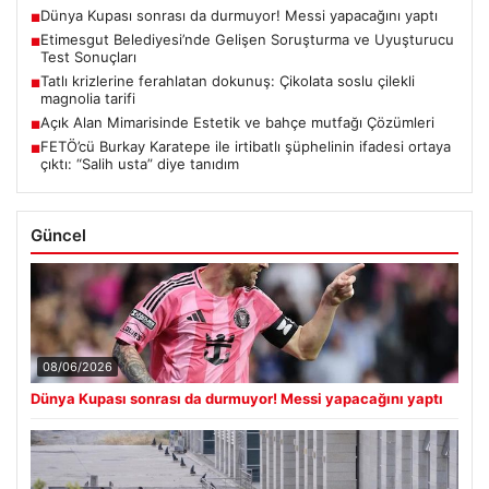
Dünya Kupası sonrası da durmuyor! Messi yapacağını yaptı
■
Etimesgut Belediyesi’nde Gelişen Soruşturma ve Uyuşturucu
■
Test Sonuçları
Tatlı krizlerine ferahlatan dokunuş: Çikolata soslu çilekli
■
magnolia tarifi
Açık Alan Mimarisinde Estetik ve bahçe mutfağı Çözümleri
■
FETÖ’cü Burkay Karatepe ile irtibatlı şüphelinin ifadesi ortaya
■
çıktı: “Salih usta” diye tanıdım
Güncel
08/06/2026
Dünya Kupası sonrası da durmuyor! Messi yapacağını yaptı