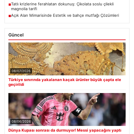
Tatlı krizlerine ferahlatan dokunuş: Çikolata soslu çilekli
■
magnolia tarifi
Açık Alan Mimarisinde Estetik ve bahçe mutfağı Çözümleri
■
Güncel
08/07/2026
Türkiye sınırında yakalanan kaçak ürünler büyük çapta ele
geçirildi
08/06/2026
Dünya Kupası sonrası da durmuyor! Messi yapacağını yaptı