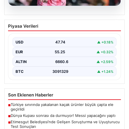
06.08.2026
Dünya Kupası sonrası da durmuyor!
Piyasa Verileri
Messi yapacağını yaptı
USD
47.74
▲ +0.18%
EUR
55.25
▲ +0.32%
ALTIN
6660.6
▲ +2.59%
BTC
3091329
▲ +1.24%
Son Eklenen Haberler
Türkiye sınırında yakalanan kaçak ürünler büyük çapta ele
■
geçirildi
Dünya Kupası sonrası da durmuyor! Messi yapacağını yaptı
■
Etimesgut Belediyesi’nde Gelişen Soruşturma ve Uyuşturucu
■
Test Sonuçları