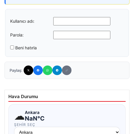
Kullanıcı adı:
Parola:
Beni hatırla
Paylaş:
Hava Durumu
☁
Ankara
NaN°C
ŞEHIR SEÇ