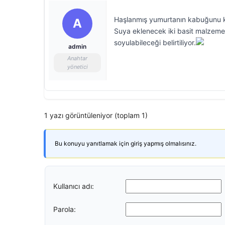
Haşlanmış yumurtanın kabuğunu ko
A
Suya eklenecek iki basit malzem
soyulabileceği belirtiliyor.
admin
Anahtar
yönetici
1 yazı görüntüleniyor (toplam 1)
Bu konuyu yanıtlamak için giriş yapmış olmalısınız.
Kullanıcı adı:
Parola: