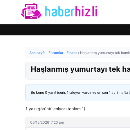
Ana sayfa
›
Forumlar
›
Finans
›
Haşlanmış yumurtayı tek haml
Haşlanmış yumurtayı tek h
Bu konu 0 yanıt içerir, 1 izleyen vardır ve en son
1 ay 3 hafta
1 yazı görüntüleniyor (toplam 1)
06/15/2026: 7:20 pm