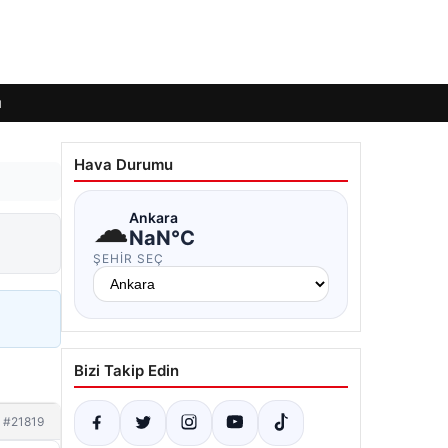
ı
Hava Durumu
☁
Ankara
NaN°C
ŞEHIR SEÇ
Bizi Takip Edin
#21819