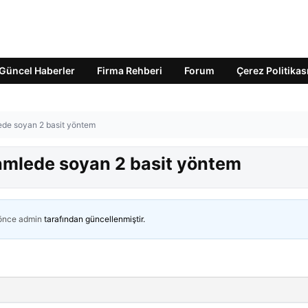
Güncel Haberler
Firma Rehberi
Forum
Çerez Politikas
ede soyan 2 basit yöntem
amlede soyan 2 basit yöntem
 önce
admin
tarafından güncellenmiştir.