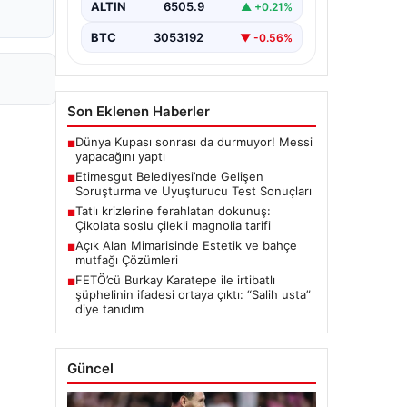
ALTIN
6505.9
▲ +0.21%
seriyor. Soruşturma kapsamında,…
BTC
3053192
▼ -0.56%
Son Eklenen Haberler
Dünya Kupası sonrası da durmuyor! Messi
■
yapacağını yaptı
Etimesgut Belediyesi’nde Gelişen
■
Soruşturma ve Uyuşturucu Test Sonuçları
Tatlı krizlerine ferahlatan dokunuş:
■
Çikolata soslu çilekli magnolia tarifi
Açık Alan Mimarisinde Estetik ve bahçe
■
mutfağı Çözümleri
FETÖ’cü Burkay Karatepe ile irtibatlı
■
şüphelinin ifadesi ortaya çıktı: “Salih usta”
diye tanıdım
Güncel