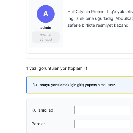
Hull City’nin Premier Lig’e yüksel
A
İngiliz ekibine uğurladığı Abdülk
zaferle birlikte resmiyet kazandı.
admin
Anahtar
yönetici
1 yazı görüntüleniyor (toplam 1)
Bu konuyu yanıtlamak için giriş yapmış olmalısınız.
Kullanıcı adı:
Parola: