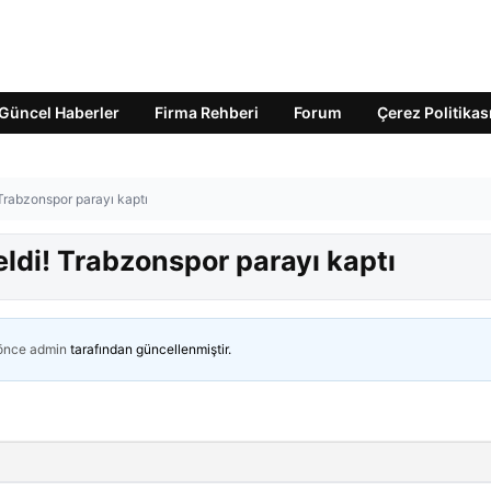
Güncel Haberler
Firma Rehberi
Forum
Çerez Politikas
 Trabzonspor parayı kaptı
eldi! Trabzonspor parayı kaptı
 önce
admin
tarafından güncellenmiştir.