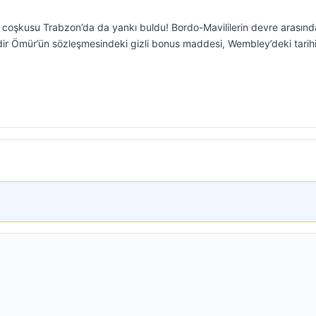
iş coşkusu Trabzon’da da yankı buldu! Bordo-Mavililerin devre arasınd
adir Ömür’ün sözleşmesindeki gizli bonus maddesi, Wembley’deki tarih