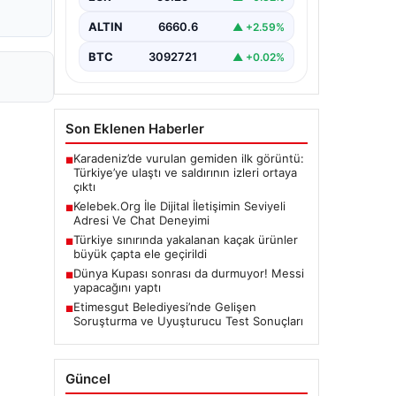
ALTIN
6660.6
▲ +2.59%
BTC
3092721
▲ +0.02%
Son Eklenen Haberler
Karadeniz’de vurulan gemiden ilk görüntü:
■
Türkiye’ye ulaştı ve saldırının izleri ortaya
çıktı
Kelebek.Org İle Dijital İletişimin Seviyeli
■
Adresi Ve Chat Deneyimi
Türkiye sınırında yakalanan kaçak ürünler
■
büyük çapta ele geçirildi
Dünya Kupası sonrası da durmuyor! Messi
■
yapacağını yaptı
Etimesgut Belediyesi’nde Gelişen
■
Soruşturma ve Uyuşturucu Test Sonuçları
Güncel