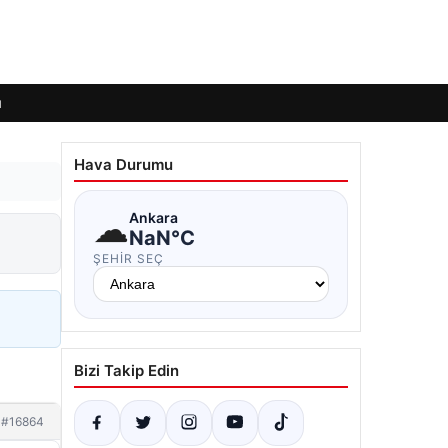
ı
Hava Durumu
☁
Ankara
NaN°C
ŞEHIR SEÇ
Bizi Takip Edin
#16864