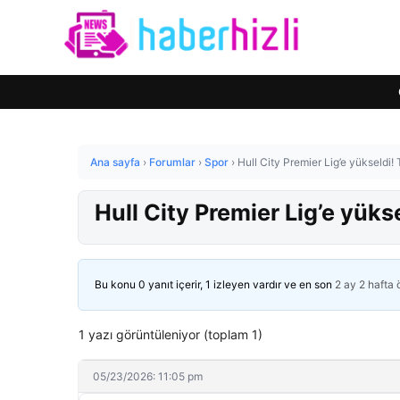
Ana sayfa
›
Forumlar
›
Spor
›
Hull City Premier Lig’e yükseldi!
Hull City Premier Lig’e yüks
Bu konu 0 yanıt içerir, 1 izleyen vardır ve en son
2 ay 2 hafta
1 yazı görüntüleniyor (toplam 1)
05/23/2026: 11:05 pm