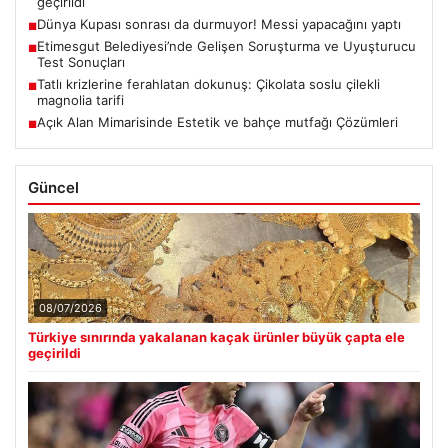
geçirildi
Dünya Kupası sonrası da durmuyor! Messi yapacağını yaptı
■
Etimesgut Belediyesi’nde Gelişen Soruşturma ve Uyuşturucu
■
Test Sonuçları
Tatlı krizlerine ferahlatan dokunuş: Çikolata soslu çilekli
■
magnolia tarifi
Açık Alan Mimarisinde Estetik ve bahçe mutfağı Çözümleri
■
Güncel
08/07/2026
Türkiye sınırında yakalanan kaçak ürünler büyük çapta ele
geçirildi