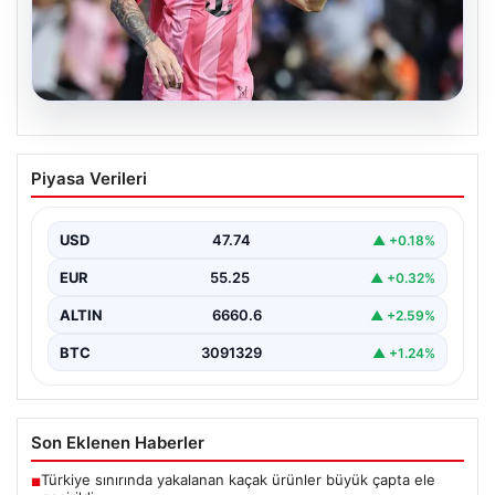
06.08.2026
Dünya Kupası sonrası da durmuyor!
Piyasa Verileri
Messi yapacağını yaptı
USD
47.74
▲ +0.18%
EUR
55.25
▲ +0.32%
ALTIN
6660.6
▲ +2.59%
BTC
3091329
▲ +1.24%
Son Eklenen Haberler
Türkiye sınırında yakalanan kaçak ürünler büyük çapta ele
■