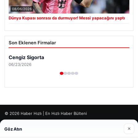
08/06/2026
Dünya Kupası sonrası da durmuyor! Messi yapacağını yaptı
Son Eklenen Firmalar
Cengiz Sigorta
06/23/2026
© 2026 Haber Hızlı | En Hızlı Haber Bülteni
Tercüme Bürosu
|
Malta Dil Okulu
|
lemagrup.com.tr
×
Göz Atın
Web sitemizi nasıl kullandığınızı daha iyi anlayabilmek,
rt
rt
rt
 escort
 escort
 escort
cort
 İzle
 escort
 escort
 escort
er escort
scort
ahis
ahis
cio
lkalı escort
stanbul escort
deneyiminizi kişiselleştirmek ve geliştirmek amacıyla çerezler