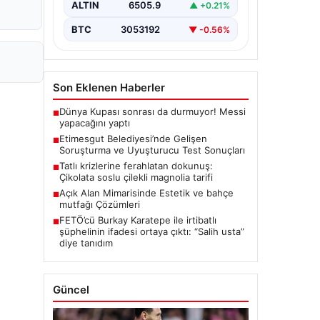
ALTIN
6505.9
▲ +0.21%
seriyor. Soruşturma kapsamında,…
BTC
3053192
▼ -0.56%
Son Eklenen Haberler
Dünya Kupası sonrası da durmuyor! Messi
■
yapacağını yaptı
Etimesgut Belediyesi’nde Gelişen
■
Soruşturma ve Uyuşturucu Test Sonuçları
Tatlı krizlerine ferahlatan dokunuş:
■
Çikolata soslu çilekli magnolia tarifi
Açık Alan Mimarisinde Estetik ve bahçe
■
mutfağı Çözümleri
FETÖ’cü Burkay Karatepe ile irtibatlı
■
şüphelinin ifadesi ortaya çıktı: “Salih usta”
diye tanıdım
Güncel