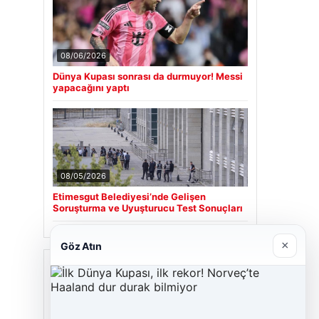
08/06/2026
Dünya Kupası sonrası da durmuyor! Messi
yapacağını yaptı
08/05/2026
Etimesgut Belediyesi’nde Gelişen
Soruşturma ve Uyuşturucu Test Sonuçları
×
Göz Atın
Son Eklenen Firmalar
Cengiz Sigorta
06/23/2026