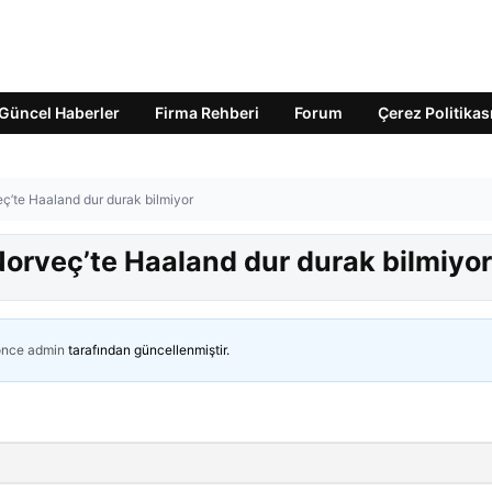
Güncel Haberler
Firma Rehberi
Forum
Çerez Politikas
eç’te Haaland dur durak bilmiyor
 Norveç’te Haaland dur durak bilmiyor
önce
admin
tarafından güncellenmiştir.