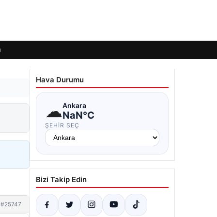
ı
Hava Durumu
☁
Ankara
NaN°C
ŞEHIR SEÇ
Bizi Takip Edin
#25747