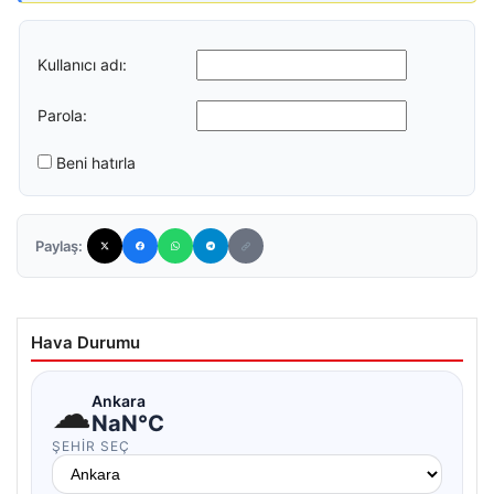
Kullanıcı adı:
Parola:
Beni hatırla
Paylaş:
Hava Durumu
☁
Ankara
NaN°C
ŞEHIR SEÇ