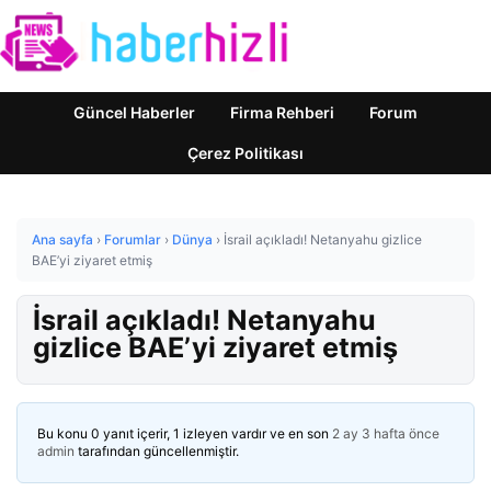
Güncel Haberler
Firma Rehberi
Forum
Çerez Politikası
Ana sayfa
›
Forumlar
›
Dünya
›
İsrail açıkladı! Netanyahu gizlice
BAE’yi ziyaret etmiş
İsrail açıkladı! Netanyahu
gizlice BAE’yi ziyaret etmiş
Bu konu 0 yanıt içerir, 1 izleyen vardır ve en son
2 ay 3 hafta önce
admin
tarafından güncellenmiştir.