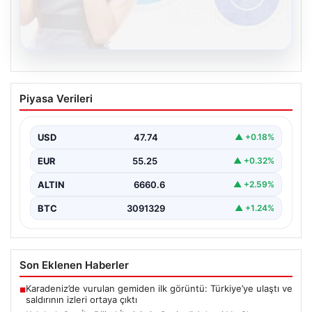
08.08.2026
Kelebek.Org İle Dijital İletişimin Seviyeli
Piyasa Verileri
Adresi Ve Chat Deneyimi
İnternet çağında bireylerin kaliteli bir şekilde irtibat
kurması ciddi bir önem taşımaktadır. Halen birçok…
USD
47.74
▲ +0.18%
EUR
55.25
▲ +0.32%
ALTIN
6660.6
▲ +2.59%
BTC
3091329
▲ +1.24%
Son Eklenen Haberler
Karadeniz’de vurulan gemiden ilk görüntü: Türkiye’ye ulaştı ve
■
saldırının izleri ortaya çıktı