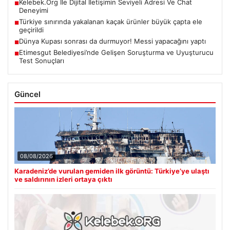
Kelebek.Org İle Dijital İletişimin Seviyeli Adresi Ve Chat
■
Deneyimi
Türkiye sınırında yakalanan kaçak ürünler büyük çapta ele
■
geçirildi
Dünya Kupası sonrası da durmuyor! Messi yapacağını yaptı
■
Etimesgut Belediyesi’nde Gelişen Soruşturma ve Uyuşturucu
■
Test Sonuçları
Güncel
08/08/2026
Karadeniz’de vurulan gemiden ilk görüntü: Türkiye’ye ulaştı
ve saldırının izleri ortaya çıktı