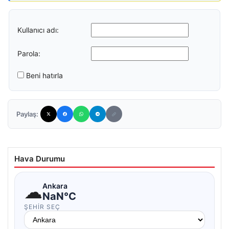
Kullanıcı adı:
Parola:
Beni hatırla
Paylaş:
Hava Durumu
☁
Ankara
NaN°C
ŞEHIR SEÇ