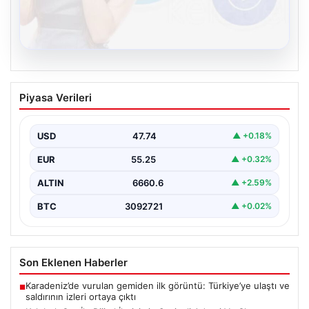
08.08.2026
Kelebek.Org İle Dijital İletişimin Seviyeli
Piyasa Verileri
Adresi Ve Chat Deneyimi
İnternet çağında bireylerin kaliteli bir şekilde irtibat
kurması ciddi bir önem taşımaktadır. Halen birçok…
USD
47.74
▲ +0.18%
EUR
55.25
▲ +0.32%
ALTIN
6660.6
▲ +2.59%
BTC
3092721
▲ +0.02%
Son Eklenen Haberler
Karadeniz’de vurulan gemiden ilk görüntü: Türkiye’ye ulaştı ve
■
saldırının izleri ortaya çıktı