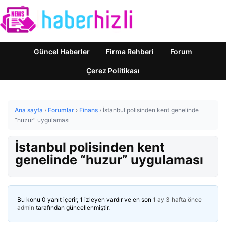
Güncel Haberler
Firma Rehberi
Forum
Çerez Politikası
Ana sayfa
›
Forumlar
›
Finans
›
İstanbul polisinden kent genelinde
“huzur” uygulaması
İstanbul polisinden kent
genelinde “huzur” uygulaması
Bu konu 0 yanıt içerir, 1 izleyen vardır ve en son
1 ay 3 hafta önce
admin
tarafından güncellenmiştir.