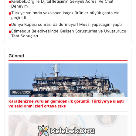
Kelebek.Org İle Dijital İletişimin Seviyeli Adresi Ve Chat
■
Deneyimi
Türkiye sınırında yakalanan kaçak ürünler büyük çapta ele
■
geçirildi
Dünya Kupası sonrası da durmuyor! Messi yapacağını yaptı
■
Etimesgut Belediyesi’nde Gelişen Soruşturma ve Uyuşturucu
■
Test Sonuçları
Güncel
08/08/2026
Karadeniz’de vurulan gemiden ilk görüntü: Türkiye’ye ulaştı
ve saldırının izleri ortaya çıktı