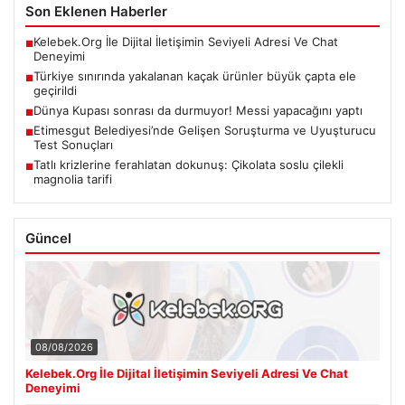
Son Eklenen Haberler
Kelebek.Org İle Dijital İletişimin Seviyeli Adresi Ve Chat
■
Deneyimi
Türkiye sınırında yakalanan kaçak ürünler büyük çapta ele
■
geçirildi
Dünya Kupası sonrası da durmuyor! Messi yapacağını yaptı
■
Etimesgut Belediyesi’nde Gelişen Soruşturma ve Uyuşturucu
■
Test Sonuçları
Tatlı krizlerine ferahlatan dokunuş: Çikolata soslu çilekli
■
magnolia tarifi
Güncel
08/08/2026
Kelebek.Org İle Dijital İletişimin Seviyeli Adresi Ve Chat
Deneyimi