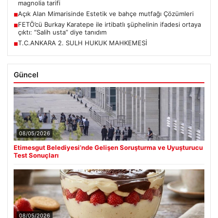
magnolia tarifi
Açık Alan Mimarisinde Estetik ve bahçe mutfağı Çözümleri
■
FETÖ’cü Burkay Karatepe ile irtibatlı şüphelinin ifadesi ortaya
■
çıktı: “Salih usta” diye tanıdım
T.C.ANKARA 2. SULH HUKUK MAHKEMESİ
■
Güncel
08/05/2026
Etimesgut Belediyesi’nde Gelişen Soruşturma ve Uyuşturucu
Test Sonuçları
08/05/2026