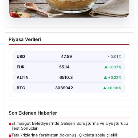
05.08.2026
Tatlı krizlerine ferahlatan dokunuş:
Piyasa Verileri
Çikolata soslu çilekli magnolia tarifi
{ "title": "Tatlı Krizlerine Ferahlatıcı Bir Çözüm: Çikolata
Soslu Çilekli Magnolia Tarifi", "content": "Hayatın…
USD
47.59
• 0.01%
EUR
55.14
▲ +0.17%
ALTIN
6510.3
▲ +0.22%
BTC
3069942
▲ +0.90%
Son Eklenen Haberler
Etimesgut Belediyesi’nde Gelişen Soruşturma ve Uyuşturucu
■
Test Sonuçları
Tatlı krizlerine ferahlatan dokunuş: Çikolata soslu çilekli
■