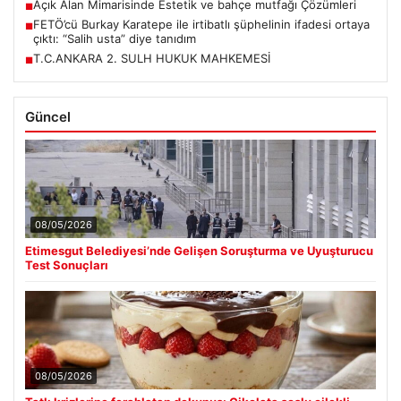
Açık Alan Mimarisinde Estetik ve bahçe mutfağı Çözümleri
■
FETÖ’cü Burkay Karatepe ile irtibatlı şüphelinin ifadesi ortaya
■
çıktı: “Salih usta” diye tanıdım
T.C.ANKARA 2. SULH HUKUK MAHKEMESİ
■
Güncel
08/05/2026
Etimesgut Belediyesi’nde Gelişen Soruşturma ve Uyuşturucu
Test Sonuçları
08/05/2026