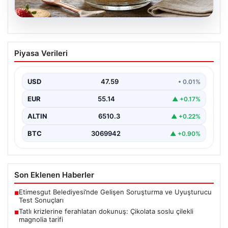
05.08.2026
Tatlı krizlerine ferahlatan dokunuş:
Piyasa Verileri
Çikolata soslu çilekli magnolia tarifi
{ "title": "Tatlı Krizlerine Ferahlatıcı Bir Çözüm: Çikolata
Soslu Çilekli Magnolia Tarifi", "content": "Hayatın…
USD
47.59
• 0.01%
EUR
55.14
▲ +0.17%
ALTIN
6510.3
▲ +0.22%
BTC
3069942
▲ +0.90%
Son Eklenen Haberler
Etimesgut Belediyesi’nde Gelişen Soruşturma ve Uyuşturucu
■
Test Sonuçları
Tatlı krizlerine ferahlatan dokunuş: Çikolata soslu çilekli
■
magnolia tarifi