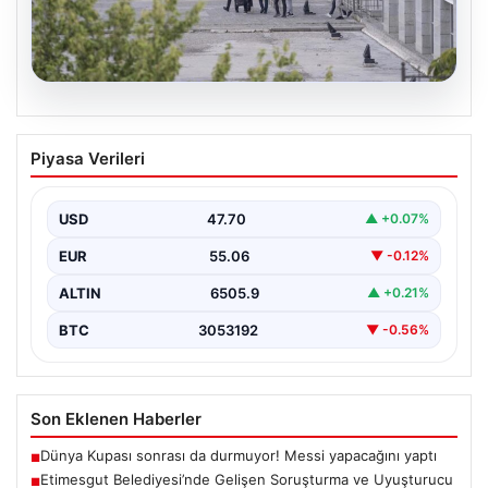
05.08.2026
Etimesgut Belediyesi’nde Gelişen
Piyasa Verileri
Soruşturma ve Uyuşturucu Test
Sonuçları
USD
47.70
▲ +0.07%
Son günlerde yayılan haberler, Etimesgut
Belediyesi’nde yaşanan ciddi gelişmeleri gözler önüne
EUR
55.06
▼ -0.12%
seriyor. Soruşturma kapsamında,…
ALTIN
6505.9
▲ +0.21%
BTC
3053192
▼ -0.56%
Son Eklenen Haberler
Dünya Kupası sonrası da durmuyor! Messi yapacağını yaptı
■
Etimesgut Belediyesi’nde Gelişen Soruşturma ve Uyuşturucu
■