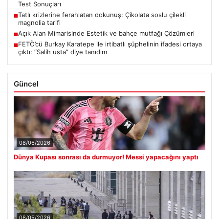
Test Sonuçları
Tatlı krizlerine ferahlatan dokunuş: Çikolata soslu çilekli
■
magnolia tarifi
Açık Alan Mimarisinde Estetik ve bahçe mutfağı Çözümleri
■
FETÖ’cü Burkay Karatepe ile irtibatlı şüphelinin ifadesi ortaya
■
çıktı: “Salih usta” diye tanıdım
Güncel
08/06/2026
Dünya Kupası sonrası da durmuyor! Messi yapacağını yaptı
08/05/2026