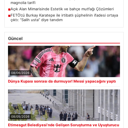
magnolia tarifi
Açık Alan Mimarisinde Estetik ve bahçe mutfağı Çözümleri
■
FETÖ’cü Burkay Karatepe ile irtibatlı şüphelinin ifadesi ortaya
■
çıktı: “Salih usta” diye tanıdım
Güncel
08/06/2026
Dünya Kupası sonrası da durmuyor! Messi yapacağını yaptı
08/05/2026
Etimesgut Belediyesi’nde Gelişen Soruşturma ve Uyuşturucu