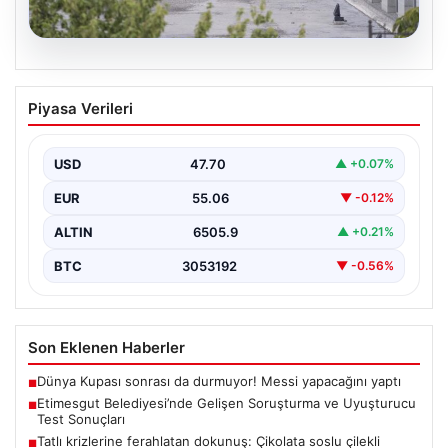
05.08.2026
Etimesgut Belediyesi’nde Gelişen
Piyasa Verileri
Soruşturma ve Uyuşturucu Test
Sonuçları
USD
47.70
▲ +0.07%
Son günlerde yayılan haberler, Etimesgut
Belediyesi’nde yaşanan ciddi gelişmeleri gözler önüne
EUR
55.06
▼ -0.12%
seriyor. Soruşturma kapsamında,…
ALTIN
6505.9
▲ +0.21%
BTC
3053192
▼ -0.56%
Son Eklenen Haberler
Dünya Kupası sonrası da durmuyor! Messi yapacağını yaptı
■
Etimesgut Belediyesi’nde Gelişen Soruşturma ve Uyuşturucu
■
Test Sonuçları
Tatlı krizlerine ferahlatan dokunuş: Çikolata soslu çilekli
■