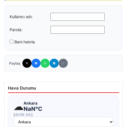
Kullanıcı adı:
Parola:
Beni hatırla
Paylaş:
Hava Durumu
☁
Ankara
NaN°C
ŞEHIR SEÇ