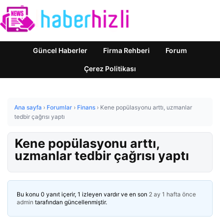
Güncel Haberler
Firma Rehberi
Forum
Çerez Politikası
Ana sayfa
›
Forumlar
›
Finans
›
Kene popülasyonu arttı, uzmanlar
tedbir çağrısı yaptı
Kene popülasyonu arttı,
uzmanlar tedbir çağrısı yaptı
Bu konu 0 yanıt içerir, 1 izleyen vardır ve en son
2 ay 1 hafta önce
admin
tarafından güncellenmiştir.