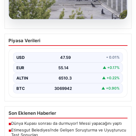
05.08.2026
Etimesgut Belediyesi’nde Gelişen
Piyasa Verileri
Soruşturma ve Uyuşturucu Test
Sonuçları
USD
47.59
• 0.01%
Son günlerde yayılan haberler, Etimesgut
Belediyesi’nde yaşanan ciddi gelişmeleri gözler önüne
EUR
55.14
▲ +0.17%
seriyor. Soruşturma kapsamında,…
ALTIN
6510.3
▲ +0.22%
BTC
3069942
▲ +0.90%
Son Eklenen Haberler
Dünya Kupası sonrası da durmuyor! Messi yapacağını yaptı
■
Etimesgut Belediyesi’nde Gelişen Soruşturma ve Uyuşturucu
■
Test Sonuçları