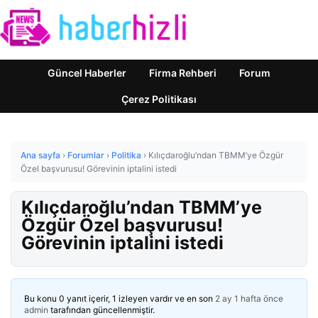
Güncel Haberler
Firma Rehberi
Forum
Çerez Politikası
Ana sayfa
›
Forumlar
›
Politika
›
Kılıçdaroğlu’ndan TBMM’ye Özgür
Özel başvurusu! Görevinin iptalini istedi
Kılıçdaroğlu’ndan TBMM’ye
Özgür Özel başvurusu!
Görevinin iptalini istedi
Bu konu 0 yanıt içerir, 1 izleyen vardır ve en son
2 ay 1 hafta önce
admin
tarafından güncellenmiştir.