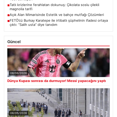
Tatlı krizlerine ferahlatan dokunuş: Çikolata soslu çilekli
■
magnolia tarifi
Açık Alan Mimarisinde Estetik ve bahçe mutfağı Çözümleri
■
FETÖ’cü Burkay Karatepe ile irtibatlı şüphelinin ifadesi ortaya
■
çıktı: “Salih usta” diye tanıdım
Güncel
08/06/2026
Dünya Kupası sonrası da durmuyor! Messi yapacağını yaptı
08/05/2026