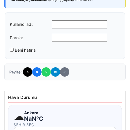
Kullanıcı adı:
Parola:
Beni hatırla
Paylaş:
Hava Durumu
☁
Ankara
NaN°C
ŞEHIR SEÇ