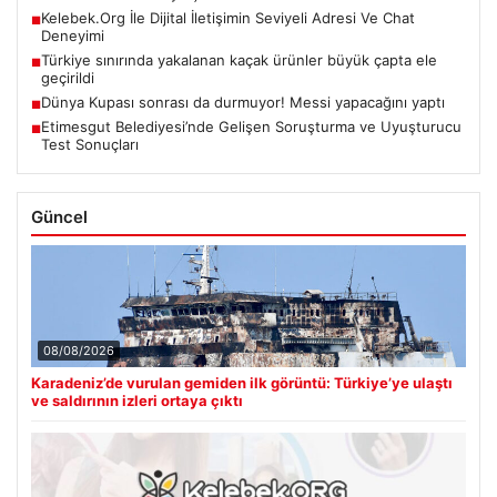
Kelebek.Org İle Dijital İletişimin Seviyeli Adresi Ve Chat
■
Deneyimi
Türkiye sınırında yakalanan kaçak ürünler büyük çapta ele
■
geçirildi
Dünya Kupası sonrası da durmuyor! Messi yapacağını yaptı
■
Etimesgut Belediyesi’nde Gelişen Soruşturma ve Uyuşturucu
■
Test Sonuçları
Güncel
08/08/2026
Karadeniz’de vurulan gemiden ilk görüntü: Türkiye’ye ulaştı
ve saldırının izleri ortaya çıktı