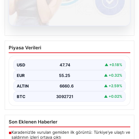
08.08.2026
Kelebek.Org İle Dijital İletişimin Seviyeli
Piyasa Verileri
Adresi Ve Chat Deneyimi
İnternet çağında bireylerin kaliteli bir şekilde irtibat
kurması ciddi bir önem taşımaktadır. Halen birçok…
USD
47.74
▲ +0.18%
EUR
55.25
▲ +0.32%
ALTIN
6660.6
▲ +2.59%
BTC
3092721
▲ +0.02%
Son Eklenen Haberler
Karadeniz’de vurulan gemiden ilk görüntü: Türkiye’ye ulaştı ve
■
saldırının izleri ortaya çıktı