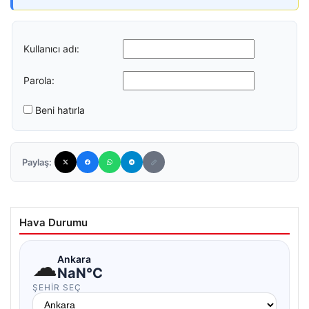
Kullanıcı adı:
Parola:
Beni hatırla
Paylaş:
Hava Durumu
☁
Ankara
NaN°C
ŞEHIR SEÇ