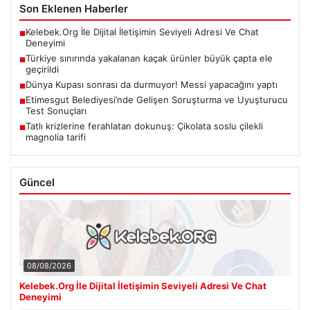
Son Eklenen Haberler
Kelebek.Org İle Dijital İletişimin Seviyeli Adresi Ve Chat
■
Deneyimi
Türkiye sınırında yakalanan kaçak ürünler büyük çapta ele
■
geçirildi
Dünya Kupası sonrası da durmuyor! Messi yapacağını yaptı
■
Etimesgut Belediyesi’nde Gelişen Soruşturma ve Uyuşturucu
■
Test Sonuçları
Tatlı krizlerine ferahlatan dokunuş: Çikolata soslu çilekli
■
magnolia tarifi
Güncel
08/08/2026
Kelebek.Org İle Dijital İletişimin Seviyeli Adresi Ve Chat
Deneyimi