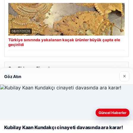
08/07/2026
Türkiye sınırında yakalanan kaçak ürünler büyük çapta ele
geçirildi
Son Eklenen Firmalar
×
Göz Atın
Cengiz Sigorta
06/23/2026
Web sitemizi nasıl kullandığınızı daha iyi anlayabilmek,
deneyiminizi kişiselleştirmek ve geliştirmek amacıyla çerezler
Güncel Haberler
kullanıyoruz.
Çerez Politikamız
Kubilay Kaan Kundakçı cinayeti davasında ara karar!
Reddet
Kabul Et