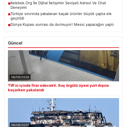
Kelebek.Org İle Dijital İletişimin Seviyeli Adresi Ve Chat
■
Deneyimi
Türkiye sınırında yakalanan kaçak ürünler büyük çapta ele
■
geçirildi
Dünya Kupası sonrası da durmuyor! Messi yapacağını yaptı
■
Güncel
08/09/2026
TIR’ın içinde firar edecekti. Suç örgütü üyesi yurt dışına
kaçarken yakalandı
08/08/2026