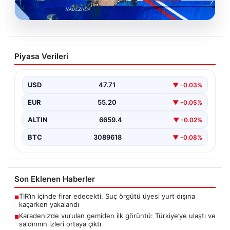
08.08.2026
Karadeniz’de vurulan gemiden ilk
Piyasa Verileri
görüntü: Türkiye’ye ulaştı ve saldırının
izleri ortaya çıktı
USD
47.71
▼ -0.03%
Son dakika gelişmesiyle, Karadeniz'de saldırıya uğrayan
ve büyük hasar gören NADEZHDA isimli Ro-Ro gemisi,
EUR
55.20
▼ -0.05%
…
ALTIN
6659.4
▼ -0.02%
BTC
3089618
▼ -0.08%
Son Eklenen Haberler
TIR’ın içinde firar edecekti. Suç örgütü üyesi yurt dışına
■
kaçarken yakalandı
Karadeniz’de vurulan gemiden ilk görüntü: Türkiye’ye ulaştı ve
■
saldırının izleri ortaya çıktı