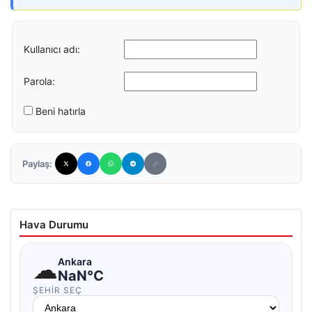
Kullanıcı adı:
Parola:
Beni hatırla
Paylaş:
Hava Durumu
☁
Ankara
NaN°C
ŞEHIR SEÇ