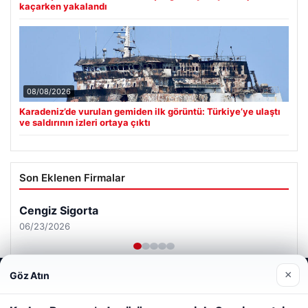
kaçarken yakalandı
08/08/2026
Karadeniz’de vurulan gemiden ilk görüntü: Türkiye’ye ulaştı
ve saldırının izleri ortaya çıktı
Son Eklenen Firmalar
Cengiz Sigorta
06/23/2026
×
Göz Atın
Web sitemizi nasıl kullandığınızı daha iyi anlayabilmek,
deneyiminizi kişiselleştirmek ve geliştirmek amacıyla çerezler
kullanıyoruz.
Çerez Politikamız