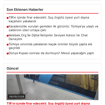
Son Eklenen Haberler
TIR’ın içinde firar edecekti. Suç örgütü üyesi yurt dışına
■
kaçarken yakalandı
Karadeniz’de vurulan gemiden ilk görüntü: Türkiye’ye ulaştı ve
■
saldırının izleri ortaya çıktı
Kelebek.Org İle Dijital İletişimin Seviyeli Adresi Ve Chat
■
Deneyimi
Türkiye sınırında yakalanan kaçak ürünler büyük çapta ele
■
geçirildi
Dünya Kupası sonrası da durmuyor! Messi yapacağını yaptı
■
Güncel
08/09/2026
TIR’ın içinde firar edecekti. Suç örgütü üyesi yurt dışına