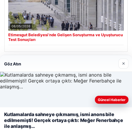
08/05/2026
Etimesgut Belediyesi’nde Gelişen Soruşturma ve Uyuşturucu
Test Sonuçları
Son Eklenen Firmalar
×
Göz Atın
Cengiz Sigorta
06/23/2026
Güncel Haberler
Web sitemizi nasıl kullandığınızı daha iyi anlayabilmek,
deneyiminizi kişiselleştirmek ve geliştirmek amacıyla çerezler
Kutlamalarda sahneye çıkmamış, ismi anons bile
kullanıyoruz.
Çerez Politikamız
edilmemişti! Gerçek ortaya çıktı: Meğer Fenerbahçe
ile anlaşmış…
Reddet
Kabul Et
© 2026 Haber Hızlı | En Hızlı Haber Bülteni