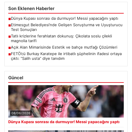
Son Eklenen Haberler
Dünya Kupası sonrası da durmuyor! Messi yapacağını yaptı
■
Etimesgut Belediyesi’nde Gelişen Soruşturma ve Uyuşturucu
■
Test Sonuçları
Tatlı krizlerine ferahlatan dokunuş: Çikolata soslu çilekli
■
magnolia tarifi
Açık Alan Mimarisinde Estetik ve bahçe mutfağı Çözümleri
■
FETÖ’cü Burkay Karatepe ile irtibatlı şüphelinin ifadesi ortaya
■
çıktı: “Salih usta” diye tanıdım
Güncel
08/06/2026
Dünya Kupası sonrası da durmuyor! Messi yapacağını yaptı