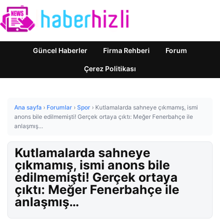
Güncel Haberler
Firma Rehberi
Forum
Çerez Politikası
Ana sayfa
›
Forumlar
›
Spor
›
Kutlamalarda sahneye çıkmamış, ismi
anons bile edilmemişti! Gerçek ortaya çıktı: Meğer Fenerbahçe ile
anlaşmış…
Kutlamalarda sahneye
çıkmamış, ismi anons bile
edilmemişti! Gerçek ortaya
çıktı: Meğer Fenerbahçe ile
anlaşmış…