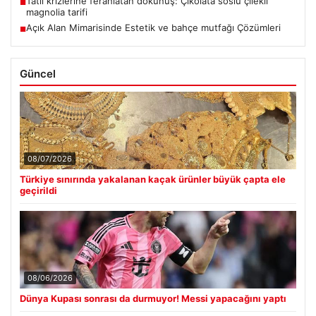
Tatlı krizlerine ferahlatan dokunuş: Çikolata soslu çilekli
■
magnolia tarifi
Açık Alan Mimarisinde Estetik ve bahçe mutfağı Çözümleri
■
Güncel
08/07/2026
Türkiye sınırında yakalanan kaçak ürünler büyük çapta ele
geçirildi
08/06/2026
Dünya Kupası sonrası da durmuyor! Messi yapacağını yaptı