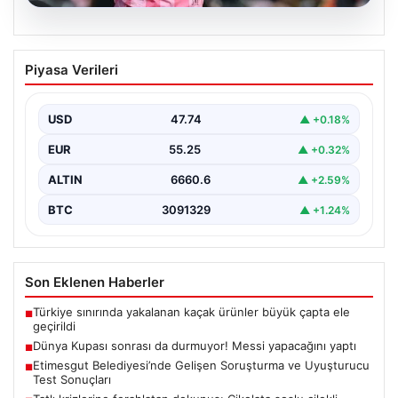
06.08.2026
Dünya Kupası sonrası da durmuyor!
Piyasa Verileri
Messi yapacağını yaptı
USD
47.74
▲ +0.18%
EUR
55.25
▲ +0.32%
ALTIN
6660.6
▲ +2.59%
BTC
3091329
▲ +1.24%
Son Eklenen Haberler
Türkiye sınırında yakalanan kaçak ürünler büyük çapta ele
■
geçirildi
Dünya Kupası sonrası da durmuyor! Messi yapacağını yaptı
■
Etimesgut Belediyesi’nde Gelişen Soruşturma ve Uyuşturucu
■
Test Sonuçları