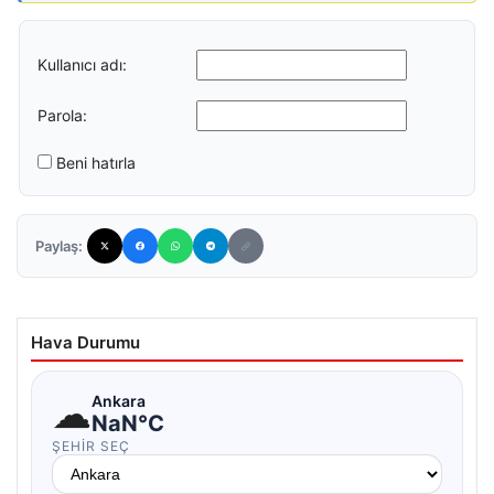
Kullanıcı adı:
Parola:
Beni hatırla
Paylaş:
Hava Durumu
☁
Ankara
NaN°C
ŞEHIR SEÇ