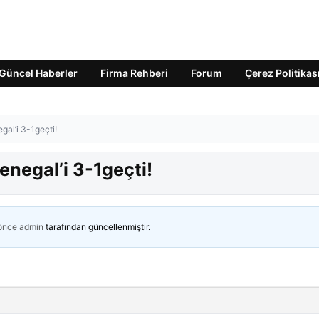
Güncel Haberler
Firma Rehberi
Forum
Çerez Politikas
al’i 3-1geçti!
negal’i 3-1geçti!
 önce
admin
tarafından güncellenmiştir.