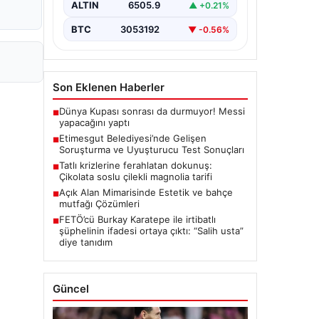
ALTIN
6505.9
▲ +0.21%
seriyor. Soruşturma kapsamında,…
BTC
3053192
▼ -0.56%
Son Eklenen Haberler
Dünya Kupası sonrası da durmuyor! Messi
■
yapacağını yaptı
Etimesgut Belediyesi’nde Gelişen
■
Soruşturma ve Uyuşturucu Test Sonuçları
Tatlı krizlerine ferahlatan dokunuş:
■
Çikolata soslu çilekli magnolia tarifi
Açık Alan Mimarisinde Estetik ve bahçe
■
mutfağı Çözümleri
FETÖ’cü Burkay Karatepe ile irtibatlı
■
şüphelinin ifadesi ortaya çıktı: “Salih usta”
diye tanıdım
Güncel