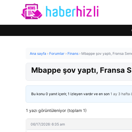
Ana sayfa
›
Forumlar
›
Finans
›
Mbappe şov yaptı, Fransa Seneg
Mbappe şov yaptı, Fransa Se
Bu konu 0 yanıt içerir, 1 izleyen vardır ve en son
1 ay 3 hafta
1 yazı görüntüleniyor (toplam 1)
06/17/2026: 6:35 am