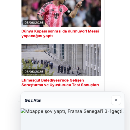
08/06/2026
Dünya Kupası sonrası da durmuyor! Messi
yapacağını yaptı
08/05/2026
Etimesgut Belediyesi’nde Gelişen
Soruşturma ve Uyuşturucu Test Sonuçları
×
Göz Atın
Son Eklenen Firmalar
Cengiz Sigorta
06/23/2026