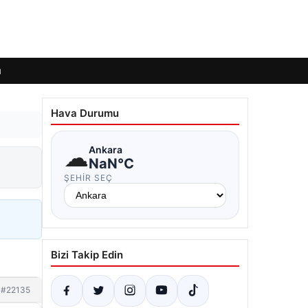
ı
Hava Durumu
☁
Ankara
NaN°C
ŞEHIR SEÇ
Bizi Takip Edin
#22135