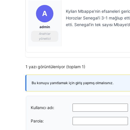
Kylian Mbappe’nin efsaneleri gerid
A
Horozlar Senegal’i 3-1 mağlup et
etti. Senegal’in tek sayısı Mbaye’d
admin
Anahtar
yönetici
1 yazı görüntüleniyor (toplam 1)
Bu konuyu yanıtlamak için giriş yapmış olmalısınız.
Kullanıcı adı:
Parola: