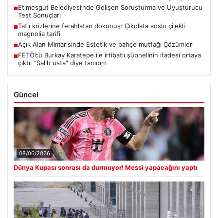
Etimesgut Belediyesi’nde Gelişen Soruşturma ve Uyuşturucu
■
Test Sonuçları
Tatlı krizlerine ferahlatan dokunuş: Çikolata soslu çilekli
■
magnolia tarifi
Açık Alan Mimarisinde Estetik ve bahçe mutfağı Çözümleri
■
FETÖ’cü Burkay Karatepe ile irtibatlı şüphelinin ifadesi ortaya
■
çıktı: “Salih usta” diye tanıdım
Güncel
08/06/2026
Dünya Kupası sonrası da durmuyor! Messi yapacağını yaptı