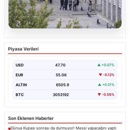
05.08.2026
Etimesgut Belediyesi’nde Gelişen
Piyasa Verileri
Soruşturma ve Uyuşturucu Test
Sonuçları
USD
47.70
▲ +0.07%
Son günlerde yayılan haberler, Etimesgut
Belediyesi’nde yaşanan ciddi gelişmeleri gözler önüne
EUR
55.06
▼ -0.12%
seriyor. Soruşturma kapsamında,…
ALTIN
6505.9
▲ +0.21%
BTC
3053192
▼ -0.56%
Son Eklenen Haberler
Dünya Kupası sonrası da durmuyor! Messi yapacağını yaptı
■