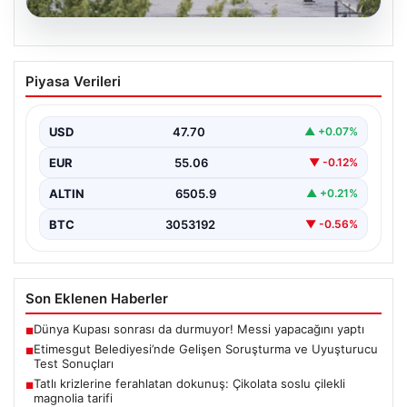
05.08.2026
Etimesgut Belediyesi’nde Gelişen
Piyasa Verileri
Soruşturma ve Uyuşturucu Test
Sonuçları
USD
47.70
▲ +0.07%
Son günlerde yayılan haberler, Etimesgut
Belediyesi’nde yaşanan ciddi gelişmeleri gözler önüne
EUR
55.06
▼ -0.12%
seriyor. Soruşturma kapsamında,…
ALTIN
6505.9
▲ +0.21%
BTC
3053192
▼ -0.56%
Son Eklenen Haberler
Dünya Kupası sonrası da durmuyor! Messi yapacağını yaptı
■
Etimesgut Belediyesi’nde Gelişen Soruşturma ve Uyuşturucu
■
Test Sonuçları
Tatlı krizlerine ferahlatan dokunuş: Çikolata soslu çilekli
■
magnolia tarifi