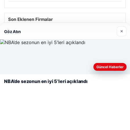
Son Eklenen Firmalar
×
Göz Atın
Web sitemizi nasıl kullandığınızı daha iyi anlayabilmek,
deneyiminizi kişiselleştirmek ve geliştirmek amacıyla çerezler
Güncel Haberler
kullanıyoruz.
Çerez Politikamız
NBA’de sezonun en iyi 5’leri açıklandı
Reddet
Kabul Et