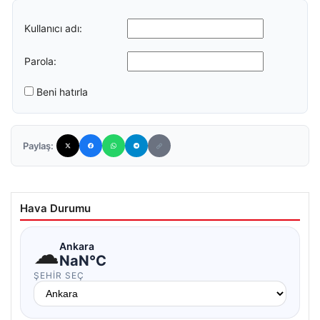
Kullanıcı adı:
Parola:
Beni hatırla
Paylaş:
Hava Durumu
☁
Ankara
NaN°C
ŞEHIR SEÇ