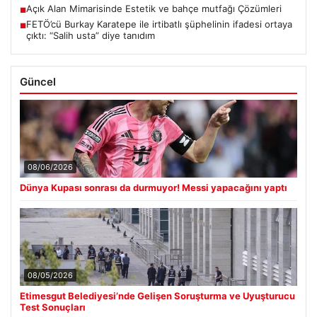
Açık Alan Mimarisinde Estetik ve bahçe mutfağı Çözümleri
■
FETÖ’cü Burkay Karatepe ile irtibatlı şüphelinin ifadesi ortaya
■
çıktı: “Salih usta” diye tanıdım
Güncel
08/06/2026
Dünya Kupası sonrası da durmuyor! Messi yapacağını yaptı
08/05/2026
Etimesgut Belediyesi’nde Gelişen Soruşturma ve Uyuşturucu
Test Sonuçları