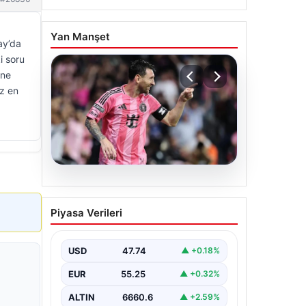
Yan Manşet
ay’da
i soru
ine
z en
06.08.2026
Dünya Kupası sonrası da
Piyasa Verileri
durmuyor! Messi
yapacağını yaptı
USD
47.74
▲ +0.18%
EUR
55.25
▲ +0.32%
ALTIN
6660.6
▲ +2.59%