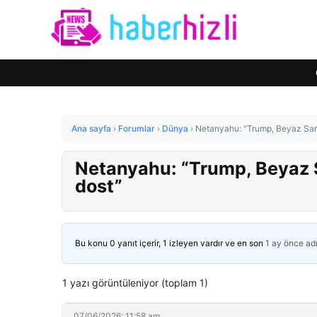
Ana sayfa
›
Forumlar
›
Dünya
›
Netanyahu: “Trump, Beyaz Sar
Netanyahu: “Trump, Beyaz 
dost”
Bu konu 0 yanıt içerir, 1 izleyen vardır ve en son
1 ay önce
ad
1 yazı görüntüleniyor (toplam 1)
07/06/2026: 11:58 am