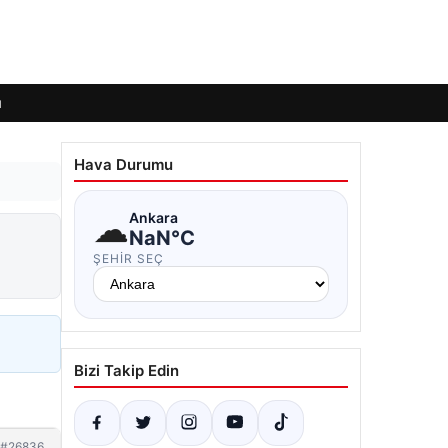
ı
Hava Durumu
☁
Ankara
NaN°C
ŞEHIR SEÇ
Bizi Takip Edin
#26836