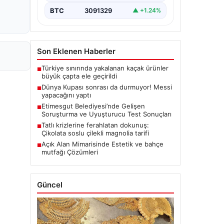
BTC
3091329
▲ +1.24%
Son Eklenen Haberler
Türkiye sınırında yakalanan kaçak ürünler
■
büyük çapta ele geçirildi
Dünya Kupası sonrası da durmuyor! Messi
■
yapacağını yaptı
Etimesgut Belediyesi’nde Gelişen
■
Soruşturma ve Uyuşturucu Test Sonuçları
Tatlı krizlerine ferahlatan dokunuş:
■
Çikolata soslu çilekli magnolia tarifi
Açık Alan Mimarisinde Estetik ve bahçe
■
mutfağı Çözümleri
Güncel