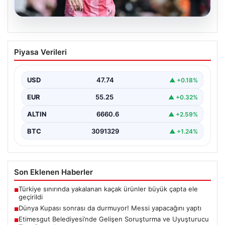
06.08.2026
Dünya Kupası sonrası da durmuyor!
Piyasa Verileri
Messi yapacağını yaptı
USD
47.74
▲ +0.18%
EUR
55.25
▲ +0.32%
ALTIN
6660.6
▲ +2.59%
BTC
3091329
▲ +1.24%
Son Eklenen Haberler
Türkiye sınırında yakalanan kaçak ürünler büyük çapta ele
■
geçirildi
Dünya Kupası sonrası da durmuyor! Messi yapacağını yaptı
■
Etimesgut Belediyesi’nde Gelişen Soruşturma ve Uyuşturucu
■