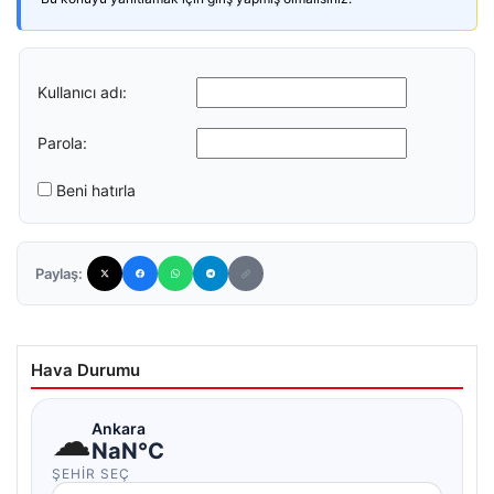
Kullanıcı adı:
Parola:
Beni hatırla
Paylaş:
Hava Durumu
☁
Ankara
NaN°C
ŞEHIR SEÇ