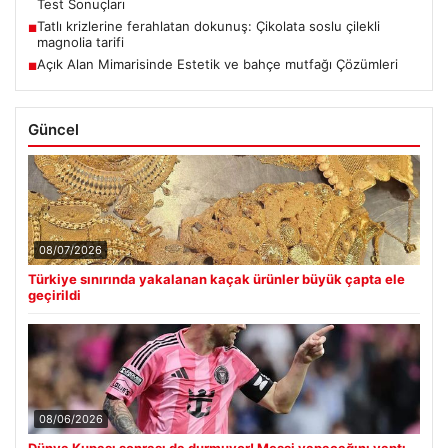
Test Sonuçları
Tatlı krizlerine ferahlatan dokunuş: Çikolata soslu çilekli
■
magnolia tarifi
Açık Alan Mimarisinde Estetik ve bahçe mutfağı Çözümleri
■
Güncel
08/07/2026
Türkiye sınırında yakalanan kaçak ürünler büyük çapta ele
geçirildi
08/06/2026