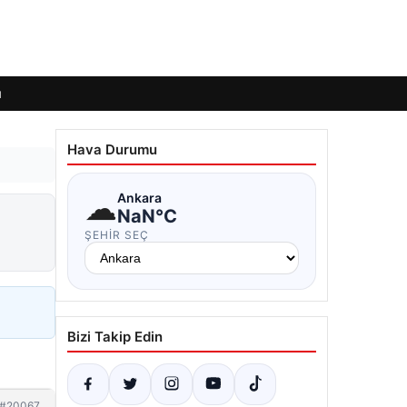
ı
Hava Durumu
☁
Ankara
NaN°C
ŞEHIR SEÇ
Bizi Takip Edin
#20067