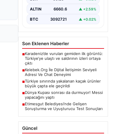
ALTIN
6660.6
▲ +2.59%
BTC
3092721
▲ +0.02%
Son Eklenen Haberler
Karadeniz’de vurulan gemiden ilk görüntü:
■
Türkiye’ye ulaştı ve saldırının izleri ortaya
çıktı
Kelebek.Org İle Dijital İletişimin Seviyeli
■
Adresi Ve Chat Deneyimi
Türkiye sınırında yakalanan kaçak ürünler
■
büyük çapta ele geçirildi
Dünya Kupası sonrası da durmuyor! Messi
■
yapacağını yaptı
Etimesgut Belediyesi’nde Gelişen
■
Soruşturma ve Uyuşturucu Test Sonuçları
Güncel