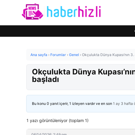
Ana sayfa
›
Forumlar
›
Genel
›
Okçulukta Dünya Kupası’nın 3. 
Okçulukta Dünya Kupası’nın
başladı
Bu konu 0 yanıt içerir, 1 izleyen vardır ve en son
1 ay 3 hafta
1 yazı görüntüleniyor (toplam 1)
06/14/2026: 2:49 pm