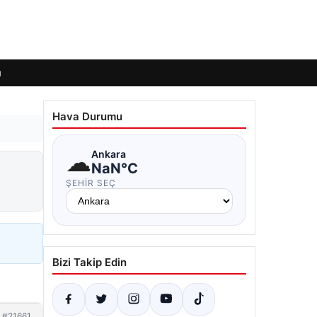
ı
Hava Durumu
☁
Ankara
NaN°C
ŞEHIR SEÇ
Bizi Takip Edin
#21661