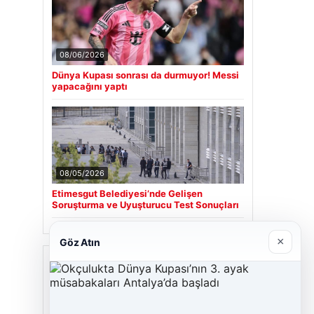
08/06/2026
Dünya Kupası sonrası da durmuyor! Messi
yapacağını yaptı
08/05/2026
Etimesgut Belediyesi’nde Gelişen
Soruşturma ve Uyuşturucu Test Sonuçları
×
Göz Atın
Son Eklenen Firmalar
Cengiz Sigorta
06/23/2026