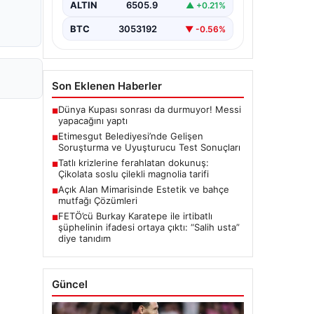
ALTIN
6505.9
▲ +0.21%
seriyor. Soruşturma kapsamında,…
BTC
3053192
▼ -0.56%
Son Eklenen Haberler
Dünya Kupası sonrası da durmuyor! Messi
■
yapacağını yaptı
Etimesgut Belediyesi’nde Gelişen
■
Soruşturma ve Uyuşturucu Test Sonuçları
Tatlı krizlerine ferahlatan dokunuş:
■
Çikolata soslu çilekli magnolia tarifi
Açık Alan Mimarisinde Estetik ve bahçe
■
mutfağı Çözümleri
FETÖ’cü Burkay Karatepe ile irtibatlı
■
şüphelinin ifadesi ortaya çıktı: “Salih usta”
diye tanıdım
Güncel