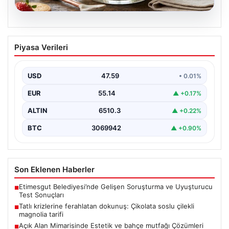
05.08.2026
Tatlı krizlerine ferahlatan dokunuş:
Piyasa Verileri
Çikolata soslu çilekli magnolia tarifi
{ "title": "Tatlı Krizlerine Ferahlatıcı Bir Çözüm: Çikolata
Soslu Çilekli Magnolia Tarifi", "content": "Hayatın…
USD
47.59
• 0.01%
EUR
55.14
▲ +0.17%
ALTIN
6510.3
▲ +0.22%
BTC
3069942
▲ +0.90%
Son Eklenen Haberler
Etimesgut Belediyesi’nde Gelişen Soruşturma ve Uyuşturucu
■
Test Sonuçları
Tatlı krizlerine ferahlatan dokunuş: Çikolata soslu çilekli
■
magnolia tarifi
Açık Alan Mimarisinde Estetik ve bahçe mutfağı Çözümleri
■