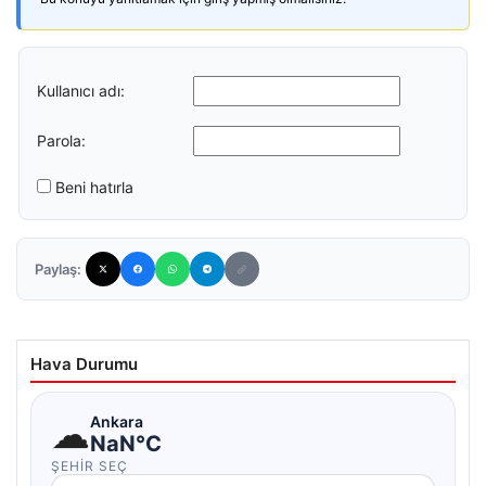
Kullanıcı adı:
Parola:
Beni hatırla
Paylaş:
Hava Durumu
☁
Ankara
NaN°C
ŞEHIR SEÇ