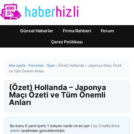
Güncel Haberler
Firma Rehberi
Forum
Çerez Politikası
Ana sayfa
›
Forumlar
›
Spor
›
(Özet) Hollanda – Japonya Maçı Özeti
ve Tüm Önemli Anları
(Özet) Hollanda – Japonya
Maçı Özeti ve Tüm Önemli
Anları
Bu konu 0 yanıt içerir, 1 izleyen vardır ve en son
1 ay 3 hafta önce
admin
tarafından güncellenmiştir.