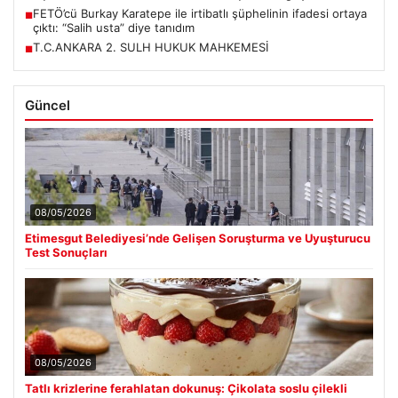
FETÖ’cü Burkay Karatepe ile irtibatlı şüphelinin ifadesi ortaya
■
çıktı: “Salih usta” diye tanıdım
T.C.ANKARA 2. SULH HUKUK MAHKEMESİ
■
Güncel
08/05/2026
Etimesgut Belediyesi’nde Gelişen Soruşturma ve Uyuşturucu
Test Sonuçları
08/05/2026
Tatlı krizlerine ferahlatan dokunuş: Çikolata soslu çilekli