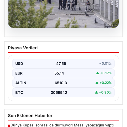
05.08.2026
Etimesgut Belediyesi’nde Gelişen
Piyasa Verileri
Soruşturma ve Uyuşturucu Test
Sonuçları
USD
47.59
• 0.01%
Son günlerde yayılan haberler, Etimesgut
Belediyesi’nde yaşanan ciddi gelişmeleri gözler önüne
EUR
55.14
▲ +0.17%
seriyor. Soruşturma kapsamında,…
ALTIN
6510.3
▲ +0.22%
BTC
3069942
▲ +0.90%
Son Eklenen Haberler
Dünya Kupası sonrası da durmuyor! Messi yapacağını yaptı
■