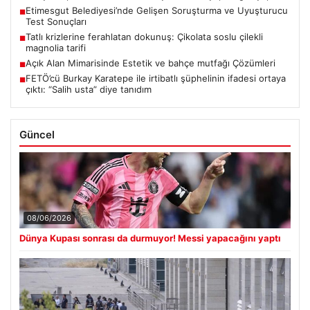
Etimesgut Belediyesi’nde Gelişen Soruşturma ve Uyuşturucu
■
Test Sonuçları
Tatlı krizlerine ferahlatan dokunuş: Çikolata soslu çilekli
■
magnolia tarifi
Açık Alan Mimarisinde Estetik ve bahçe mutfağı Çözümleri
■
FETÖ’cü Burkay Karatepe ile irtibatlı şüphelinin ifadesi ortaya
■
çıktı: “Salih usta” diye tanıdım
Güncel
08/06/2026
Dünya Kupası sonrası da durmuyor! Messi yapacağını yaptı